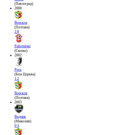
(Павлоград)
2000
Ворскла
(Полтава)
2:0
Работнічкі
(Скопьє)
2002
Рось
(Біла Церква)
1:2
Ворскла
(Полтава)
2003
Водник
(Миколаїв)
0:3