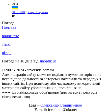
Зх
2004
ЧЕРНИШ Дмитро Єгорович
Пз
Погода
Полтава
вологість:
тиск:
вітер:
Погода на 10 днів від
sinoptik.ua
©2007 - 2024 - fcvorskla.com.ua
Адміністрація сайту може не поділяти думки авторів та не
несе відповідальності за авторські матеріали та передрук з
інших сайтів. При повному, або частковому використанні
матеріалів сайту уболівальників, посилання на
www.fcvorskla.com.ua обов'язкове (для інтернет-ресурсів
гіперпосилання).
Ідея
–
Олександр Стадниченко
E-mail:
fcvadmin@ukr.net