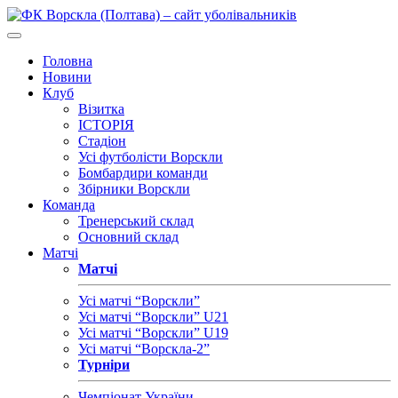
Головна
Новини
Клуб
Візитка
ІСТОРІЯ
Стадіон
Усі футболісти Ворскли
Бомбардири команди
Збірники Ворскли
Команда
Тренерський склад
Основний склад
Матчі
Матчі
Усі матчі “Ворскли”
Усі матчі “Ворскли” U21
Усі матчі “Ворскли” U19
Усі матчі “Ворскла-2”
Турніри
Чемпіонат України