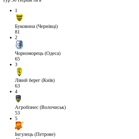
1
Буковина (Чернівці)
81
2
Чорноморець (Одеса)
65
3
Лівий берег (Київ)
63
4
Агробізнес (Волочиськ)
53
5
Інгулець (Петрове)