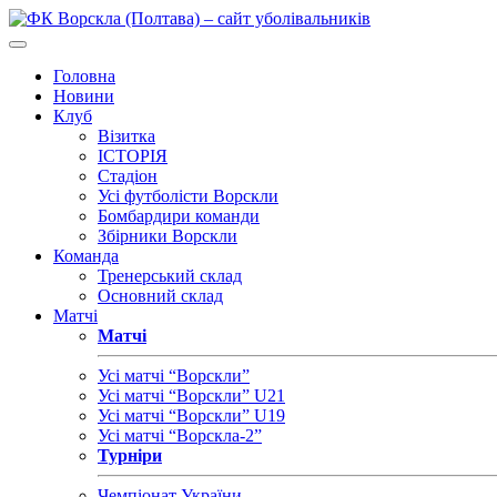
Головна
Новини
Клуб
Візитка
ІСТОРІЯ
Стадіон
Усі футболісти Ворскли
Бомбардири команди
Збірники Ворскли
Команда
Тренерський склад
Основний склад
Матчі
Матчі
Усі матчі “Ворскли”
Усі матчі “Ворскли” U21
Усі матчі “Ворскли” U19
Усі матчі “Ворскла-2”
Турніри
Чемпіонат України