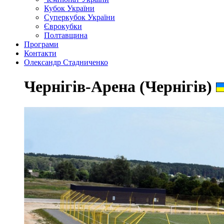
Кубок України
Суперкубок України
Єврокубки
Полтавщина
Програми
Контакти
Олександр Стадниченко
Чернігів-Арена (Чернігів)