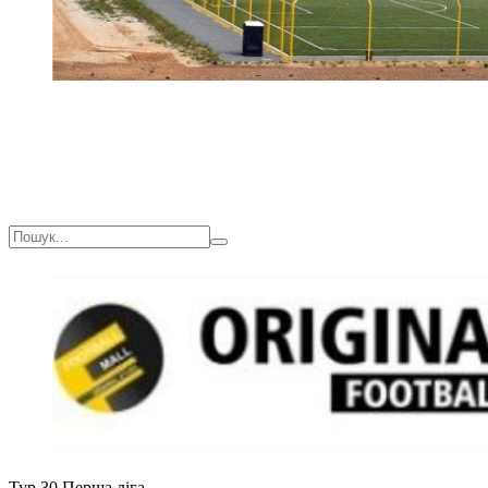
Тур 30
Перша ліга