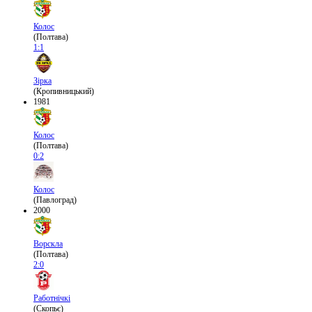
Колос
(Полтава)
1:1
Зірка
(Кропивницький)
1981
Колос
(Полтава)
0:2
Колос
(Павлоград)
2000
Ворскла
(Полтава)
2:0
Работнічкі
(Скопьє)