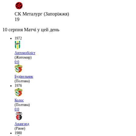
СК Металург (Запоріжжя)
19
10 серпня
Матчі у цей день
1972
Автомобіліст
(Житомир)
0:0
Будівельник
(Полтава)
1976
Колос
(Полтава)
0:0
Авангард
(Рівне)
1980