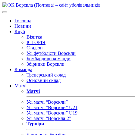
Головна
Новини
Клуб
Візитка
ІСТОРІЯ
Стадіон
Усі футболісти Ворскли
Бомбардири команди
Збірники Ворскли
Команда
Тренерський склад
Основний склад
Матчі
Матчі
Усі матчі “Ворскли”
Усі матчі “Ворскли” U21
Усі матчі “Ворскли” U19
Усі матчі “Ворскла-2”
Турніри
Чемпіонат України