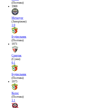
(Полтава)
1969
Металург
(Запоріжжя)
1:0
Будівельник
(Полтава)
1971
Спартак
(Суми)
0:1
Будівельник
(Полтава)
1975
Колос
(Полтава)
1:1