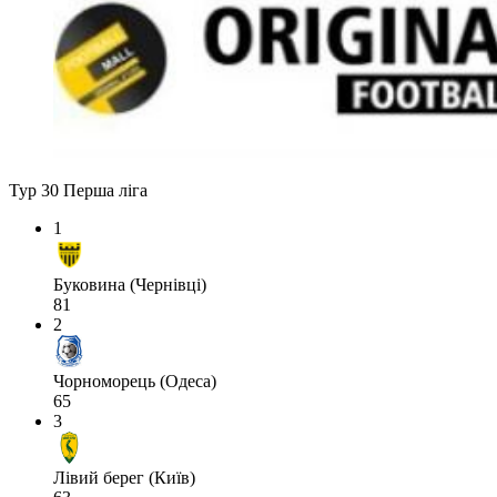
Тур 30
Перша ліга
1
Буковина (Чернівці)
81
2
Чорноморець (Одеса)
65
3
Лівий берег (Київ)