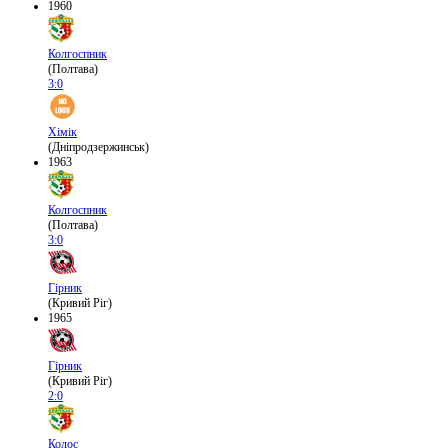
1960
Колгоспник
(Полтава)
3:0
Хімік
(Дніпродзержинськ)
1963
Колгоспник
(Полтава)
3:0
Гірник
(Кривий Ріг)
1965
Гірник
(Кривий Ріг)
2:0
Колос