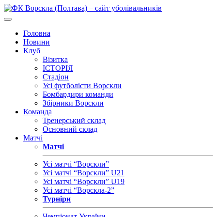
Головна
Новини
Клуб
Візитка
ІСТОРІЯ
Стадіон
Усі футболісти Ворскли
Бомбардири команди
Збірники Ворскли
Команда
Тренерський склад
Основний склад
Матчі
Матчі
Усі матчі “Ворскли”
Усі матчі “Ворскли” U21
Усі матчі “Ворскли” U19
Усі матчі “Ворскла-2”
Турніри
Чемпіонат України