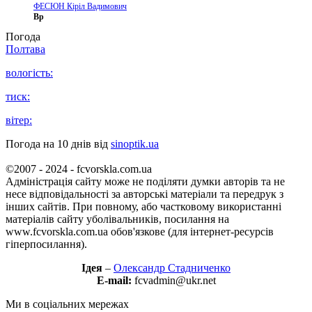
ФЕСЮН Кіріл Вадимович
Вр
Погода
Полтава
вологість:
тиск:
вітер:
Погода на 10 днів від
sinoptik.ua
©2007 - 2024 - fcvorskla.com.ua
Адміністрація сайту може не поділяти думки авторів та не
несе відповідальності за авторські матеріали та передрук з
інших сайтів. При повному, або частковому використанні
матеріалів сайту уболівальників, посилання на
www.fcvorskla.com.ua обов'язкове (для інтернет-ресурсів
гіперпосилання).
Ідея
–
Олександр Стадниченко
E-mail:
fcvadmin@ukr.net
Ми в соціальних мережах