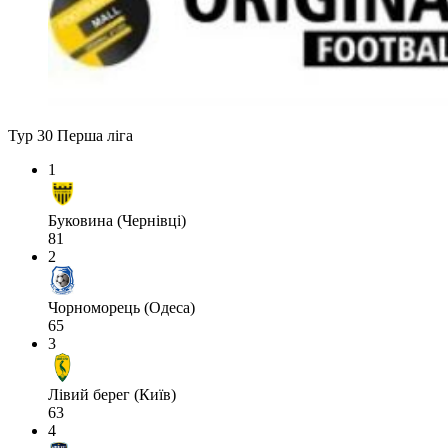
Тур 30
Перша ліга
1
Буковина (Чернівці)
81
2
Чорноморець (Одеса)
65
3
Лівий берег (Київ)
63
4