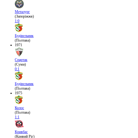
Металург
(Запоріжжя)
1:0
Будівельник
(Полтава)
1971
Спартак
(Суми)
0:1
Будівельник
(Полтава)
1975
Колос
(Полтава)
1:1
Кривбас
(Кривий Ріг)