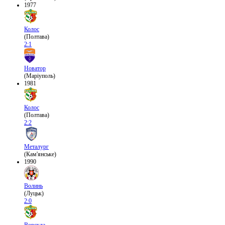
1977
Колос
(Полтава)
2:1
Новатор
(Маріуполь)
1981
Колос
(Полтава)
2:2
Металург
(Кам'янське)
1990
Волинь
(Луцьк)
2:0
Ворскла