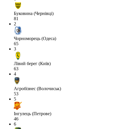
Буковина (Чернівці)
81
2
Чорноморець (Одеса)
65
3
Лівий берег (Київ)
63
4
Агробізнес (Волочиськ)
53
5
Інгулець (Петрове)
46
6