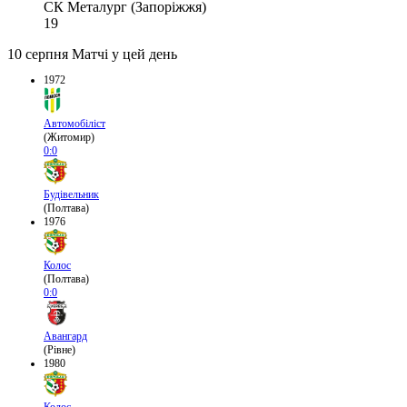
СК Металург (Запоріжжя)
19
10 серпня
Матчі у цей день
1972
Автомобіліст
(Житомир)
0:0
Будівельник
(Полтава)
1976
Колос
(Полтава)
0:0
Авангард
(Рівне)
1980