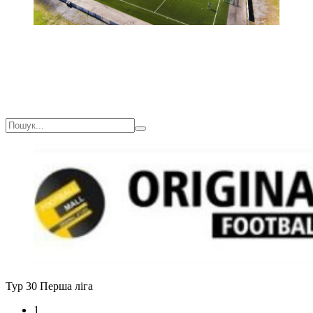
Тур 30
Перша ліга
1