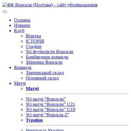
Головна
Новини
Клуб
Візитка
ІСТОРІЯ
Стадіон
Усі футболісти Ворскли
Бомбардири команди
Збірники Ворскли
Команда
Тренерський склад
Основний склад
Матчі
Матчі
Усі матчі “Ворскли”
Усі матчі “Ворскли” U21
Усі матчі “Ворскли” U19
Усі матчі “Ворскла-2”
Турніри
Чемпіонат України