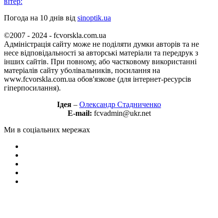
вітер:
Погода на 10 днів від
sinoptik.ua
©2007 - 2024 - fcvorskla.com.ua
Адміністрація сайту може не поділяти думки авторів та не
несе відповідальності за авторські матеріали та передрук з
інших сайтів. При повному, або частковому використанні
матеріалів сайту уболівальників, посилання на
www.fcvorskla.com.ua обов'язкове (для інтернет-ресурсів
гіперпосилання).
Ідея
–
Олександр Стадниченко
E-mail:
fcvadmin@ukr.net
Ми в соціальних мережах