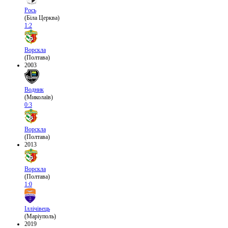
Рось
(Біла Церква)
1:2
Ворскла
(Полтава)
2003
Водник
(Миколаїв)
0:3
Ворскла
(Полтава)
2013
Ворскла
(Полтава)
1:0
Іллічівець
(Маріуполь)
2019