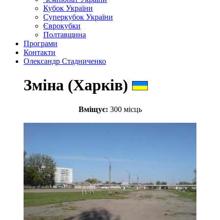
Кубок України
Суперкубок України
Єврокубки
Полтавщина
Програми
Контакти
Олександр Стадниченко
Зміна (Харків)
Вміщує:
300 місць