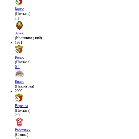
Колос
(Полтава)
1:1
Зірка
(Кропивницький)
1981
Колос
(Полтава)
0:2
Колос
(Павлоград)
2000
Ворскла
(Полтава)
2:0
Работнічкі
(Скопьє)