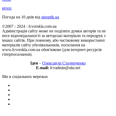
вітер:
Погода на 10 днів від
sinoptik.ua
©2007 - 2024 - fcvorskla.com.ua
Адміністрація сайту може не поділяти думки авторів та не
несе відповідальності за авторські матеріали та передрук з
інших сайтів. При повному, або частковому використанні
матеріалів сайту уболівальників, посилання на
www.fcvorskla.com.ua обов'язкове (для інтернет-ресурсів
гіперпосилання).
Ідея
–
Олександр Стадниченко
E-mail:
fcvadmin@ukr.net
Ми в соціальних мережах