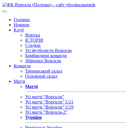
Головна
Новини
Клуб
Візитка
ІСТОРІЯ
Стадіон
Усі футболісти Ворскли
Бомбардири команди
Збірники Ворскли
Команда
Тренерський склад
Основний склад
Матчі
Матчі
Усі матчі “Ворскли”
Усі матчі “Ворскли” U21
Усі матчі “Ворскли” U19
Усі матчі “Ворскла-2”
Турніри
Чемпіонат України