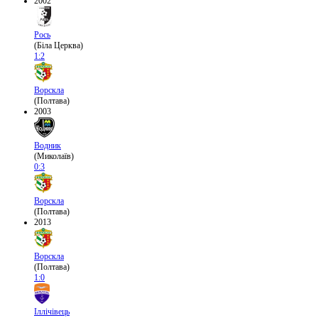
2002
Рось
(Біла Церква)
1:2
Ворскла
(Полтава)
2003
Водник
(Миколаїв)
0:3
Ворскла
(Полтава)
2013
Ворскла
(Полтава)
1:0
Іллічівець