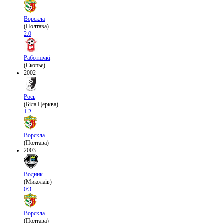
Ворскла
(Полтава)
2:0
Работнічкі
(Скопьє)
2002
Рось
(Біла Церква)
1:2
Ворскла
(Полтава)
2003
Водник
(Миколаїв)
0:3
Ворскла
(Полтава)