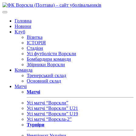
Головна
Новини
Клуб
Візитка
ІСТОРІЯ
Стадіон
Усі футболісти Ворскли
Бомбардири команди
Збірники Ворскли
Команда
Тренерський склад
Основний склад
Матчі
Матчі
Усі матчі “Ворскли”
Усі матчі “Ворскли” U21
Усі матчі “Ворскли” U19
Усі матчі “Ворскла-2”
Турніри
Чемпіонат України