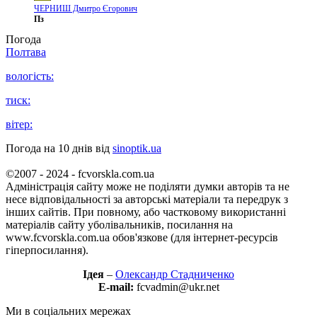
ЧЕРНИШ Дмитро Єгорович
Пз
Погода
Полтава
вологість:
тиск:
вітер:
Погода на 10 днів від
sinoptik.ua
©2007 - 2024 - fcvorskla.com.ua
Адміністрація сайту може не поділяти думки авторів та не
несе відповідальності за авторські матеріали та передрук з
інших сайтів. При повному, або частковому використанні
матеріалів сайту уболівальників, посилання на
www.fcvorskla.com.ua обов'язкове (для інтернет-ресурсів
гіперпосилання).
Ідея
–
Олександр Стадниченко
E-mail:
fcvadmin@ukr.net
Ми в соціальних мережах