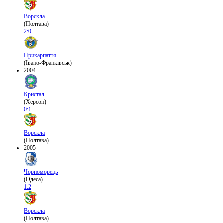
Ворскла
(Полтава)
2:0
Прикарпаття
(Івано-Франківськ)
2004
Кристал
(Херсон)
0:1
Ворскла
(Полтава)
2005
Чорноморець
(Одеса)
1:2
Ворскла
(Полтава)