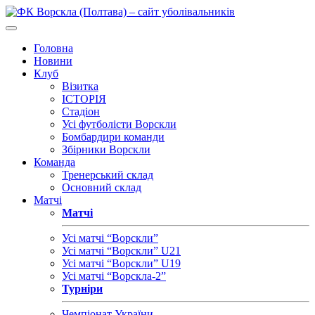
Головна
Новини
Клуб
Візитка
ІСТОРІЯ
Стадіон
Усі футболісти Ворскли
Бомбардири команди
Збірники Ворскли
Команда
Тренерський склад
Основний склад
Матчі
Матчі
Усі матчі “Ворскли”
Усі матчі “Ворскли” U21
Усі матчі “Ворскли” U19
Усі матчі “Ворскла-2”
Турніри
Чемпіонат України