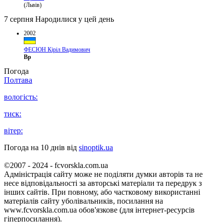
(Львів)
7 серпня
Народилися у цей день
2002
ФЕСЮН Кіріл Вадимович
Вр
Погода
Полтава
вологість:
тиск:
вітер:
Погода на 10 днів від
sinoptik.ua
©2007 - 2024 - fcvorskla.com.ua
Адміністрація сайту може не поділяти думки авторів та не
несе відповідальності за авторські матеріали та передрук з
інших сайтів. При повному, або частковому використанні
матеріалів сайту уболівальників, посилання на
www.fcvorskla.com.ua обов'язкове (для інтернет-ресурсів
гіперпосилання).