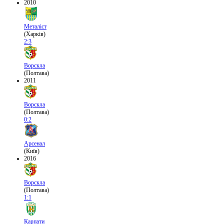
2010
Металіст
(Харків)
2:3
Ворскла
(Полтава)
2011
Ворскла
(Полтава)
0:2
Арсенал
(Київ)
2016
Ворскла
(Полтава)
1:1
Карпати