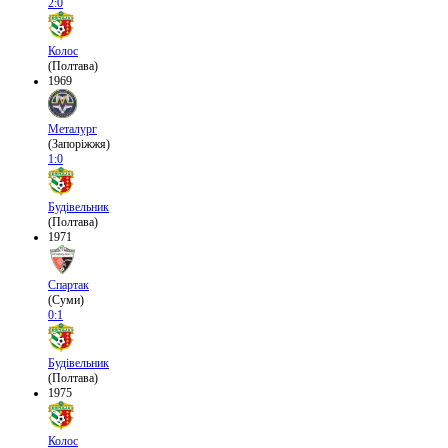
2:0
Колос
(Полтава)
1969
Металург
(Запоріжжя)
1:0
Будівельник
(Полтава)
1971
Спартак
(Суми)
0:1
Будівельник
(Полтава)
1975
Колос