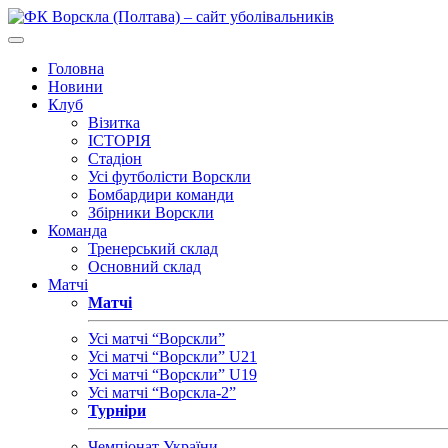
Головна
Новини
Клуб
Візитка
ІСТОРІЯ
Стадіон
Усі футболісти Ворскли
Бомбардири команди
Збірники Ворскли
Команда
Тренерський склад
Основний склад
Матчі
Матчі
Усі матчі “Ворскли”
Усі матчі “Ворскли” U21
Усі матчі “Ворскли” U19
Усі матчі “Ворскла-2”
Турніри
Чемпіонат України