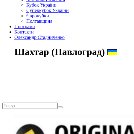
Кубок України
Суперкубок України
Єврокубки
Полтавщина
Програми
Контакти
Олександр Стадниченко
Шахтар (Павлоград)