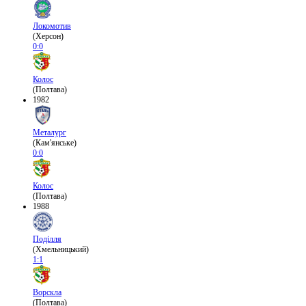
Локомотив
(Херсон)
0:0
Колос
(Полтава)
1982
Металург
(Кам'янське)
0:0
Колос
(Полтава)
1988
Поділля
(Хмельницький)
1:1
Ворскла
(Полтава)