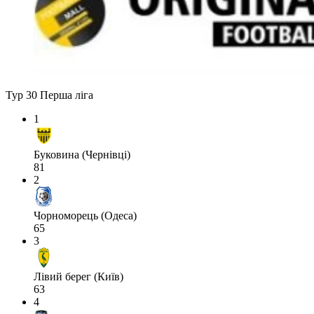
Тур 30
Перша ліга
1
Буковина (Чернівці)
81
2
Чорноморець (Одеса)
65
3
Лівий берег (Київ)
63
4