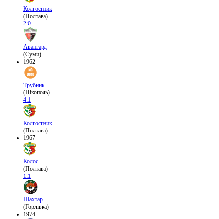
Колгоспник
(Полтава)
2:0
Авангард
(Суми)
1962
Трубник
(Нікополь)
4:1
Колгоспник
(Полтава)
1967
Колос
(Полтава)
1:1
Шахтар
(Горлівка)
1974