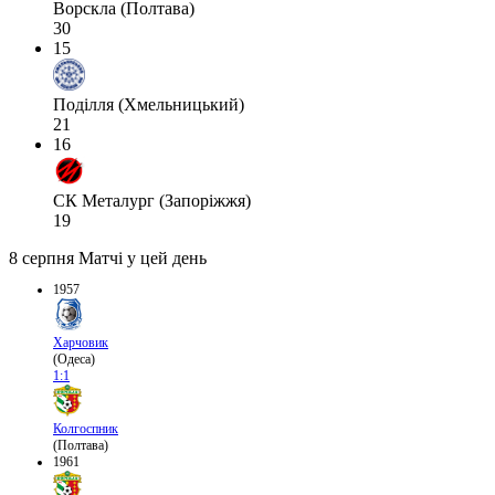
Ворскла (Полтава)
30
15
Поділля (Хмельницький)
21
16
СК Металург (Запоріжжя)
19
8 серпня
Матчі у цей день
1957
Харчовик
(Одеса)
1:1
Колгоспник
(Полтава)
1961