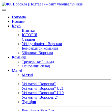
Головна
Новини
Клуб
Візитка
ІСТОРІЯ
Стадіон
Усі футболісти Ворскли
Бомбардири команди
Збірники Ворскли
Команда
Тренерський склад
Основний склад
Матчі
Матчі
Усі матчі “Ворскли”
Усі матчі “Ворскли” U21
Усі матчі “Ворскли” U19
Усі матчі “Ворскла-2”
Турніри
Чемпіонат України