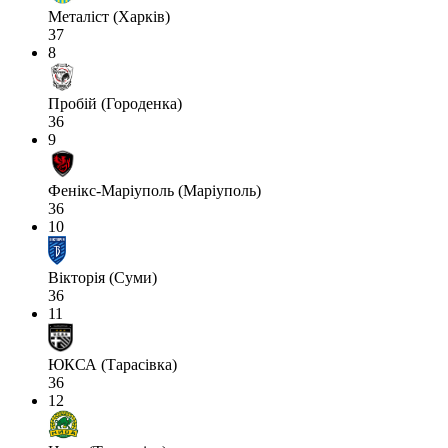
Металіст (Харків)
37
8
Пробій (Городенка)
36
9
Фенікс-Маріуполь (Маріуполь)
36
10
Вікторія (Суми)
36
11
ЮКСА (Тарасівка)
36
12