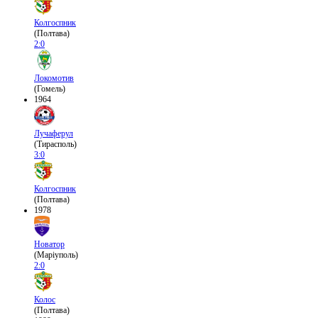
Колгоспник
(Полтава)
2:0
Локомотив
(Гомель)
1964
Лучаферул
(Тирасполь)
3:0
Колгоспник
(Полтава)
1978
Новатор
(Маріуполь)
2:0
Колос
(Полтава)