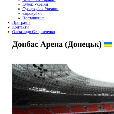
Кубок України
Суперкубок України
Єврокубки
Полтавщина
Програми
Контакти
Олександр Стадниченко
Донбас Арена (Донецьк)