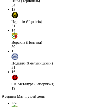
Нива (Тернопіль)
34
13
Чернігів (Чернігів)
31
14
Ворскла (Полтава)
30
15
Поділля (Хмельницький)
21
16
СК Металург (Запоріжжя)
19
9 серпня
Матчі у цей день
1959