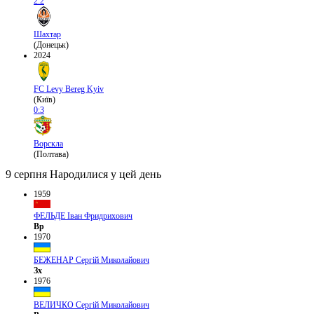
2:2
Шахтар
(Донецьк)
2024
FC Levy Bereg Kyiv
(Київ)
0:3
Ворскла
(Полтава)
9 серпня
Народилися у цей день
1959
ФЕЛЬДЕ Іван Фридрихович
Вр
1970
БЕЖЕНАР Сергій Миколайович
Зх
1976
ВЕЛИЧКО Сергій Миколайович