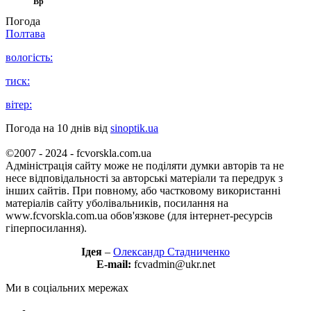
Вр
Погода
Полтава
вологість:
тиск:
вітер:
Погода на 10 днів від
sinoptik.ua
©2007 - 2024 - fcvorskla.com.ua
Адміністрація сайту може не поділяти думки авторів та не
несе відповідальності за авторські матеріали та передрук з
інших сайтів. При повному, або частковому використанні
матеріалів сайту уболівальників, посилання на
www.fcvorskla.com.ua обов'язкове (для інтернет-ресурсів
гіперпосилання).
Ідея
–
Олександр Стадниченко
E-mail:
fcvadmin@ukr.net
Ми в соціальних мережах