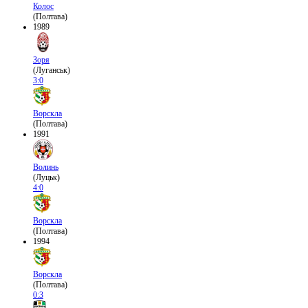
Колос
(Полтава)
1989
Зоря
(Луганськ)
3:0
Ворскла
(Полтава)
1991
Волинь
(Луцьк)
4:0
Ворскла
(Полтава)
1994
Ворскла
(Полтава)
0:3