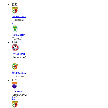
1959
Колгоспник
(Полтава)
2:0
Локомотив
(Гомель)
1964
Лучаферул
(Тирасполь)
3:0
Колгоспник
(Полтава)
1978
Новатор
(Маріуполь)
2:0