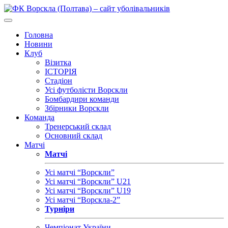
Головна
Новини
Клуб
Візитка
ІСТОРІЯ
Стадіон
Усі футболісти Ворскли
Бомбардири команди
Збірники Ворскли
Команда
Тренерський склад
Основний склад
Матчі
Матчі
Усі матчі “Ворскли”
Усі матчі “Ворскли” U21
Усі матчі “Ворскли” U19
Усі матчі “Ворскла-2”
Турніри
Чемпіонат України