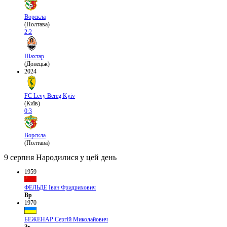
Ворскла
(Полтава)
2:2
Шахтар
(Донецьк)
2024
FC Levy Bereg Kyiv
(Київ)
0:3
Ворскла
(Полтава)
9 серпня
Народилися у цей день
1959
ФЕЛЬДЕ Іван Фридрихович
Вр
1970
БЕЖЕНАР Сергій Миколайович