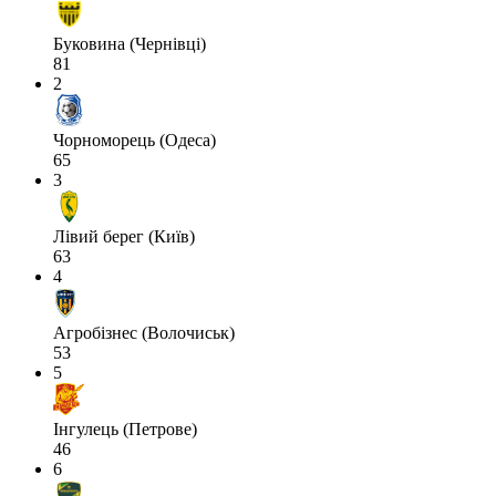
Буковина (Чернівці)
81
2
Чорноморець (Одеса)
65
3
Лівий берег (Київ)
63
4
Агробізнес (Волочиськ)
53
5
Інгулець (Петрове)
46
6