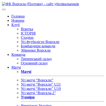
Головна
Новини
Клуб
Візитка
ІСТОРІЯ
Стадіон
Усі футболісти Ворскли
Бомбардири команди
Збірники Ворскли
Команда
Тренерський склад
Основний склад
Матчі
Матчі
Усі матчі “Ворскли”
Усі матчі “Ворскли” U21
Усі матчі “Ворскли” U19
Усі матчі “Ворскла-2”
Турніри
Чемпіонат України