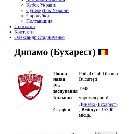
Кубок України
Суперкубок України
Єврокубки
Полтавщина
Програми
Контакти
Олександр Стадниченко
Динамо (Бухарест)
Повна
Fotbal Club Dinamo
назва
Bucureşti
Рік
1948
заснування
Кольори
чорно-червоні
Динамо (Бухарест)
Стадіон
,
Вміщує
: 15300
місць.