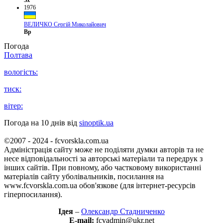
Зх
1976
ВЕЛИЧКО Сергій Миколайович
Вр
Погода
Полтава
вологість:
тиск:
вітер:
Погода на 10 днів від
sinoptik.ua
©2007 - 2024 - fcvorskla.com.ua
Адміністрація сайту може не поділяти думки авторів та не
несе відповідальності за авторські матеріали та передрук з
інших сайтів. При повному, або частковому використанні
матеріалів сайту уболівальників, посилання на
www.fcvorskla.com.ua обов'язкове (для інтернет-ресурсів
гіперпосилання).
Ідея
–
Олександр Стадниченко
E-mail:
fcvadmin@ukr.net