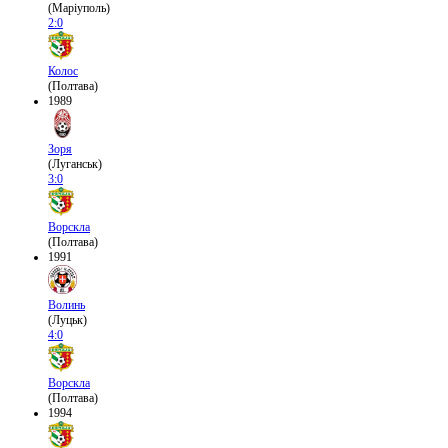
(Маріуполь)
2:0
Колос
(Полтава)
1989
Зоря
(Луганськ)
3:0
Ворскла
(Полтава)
1991
Волинь
(Луцьк)
4:0
Ворскла
(Полтава)
1994