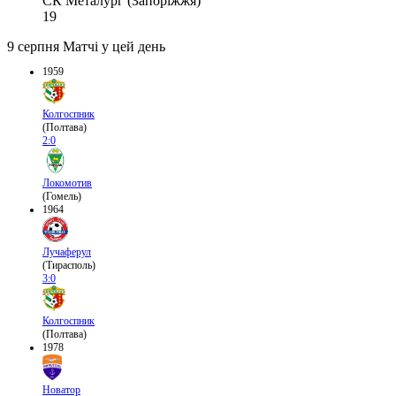
СК Металург (Запоріжжя)
19
9 серпня
Матчі у цей день
1959
Колгоспник
(Полтава)
2:0
Локомотив
(Гомель)
1964
Лучаферул
(Тирасполь)
3:0
Колгоспник
(Полтава)
1978
Новатор