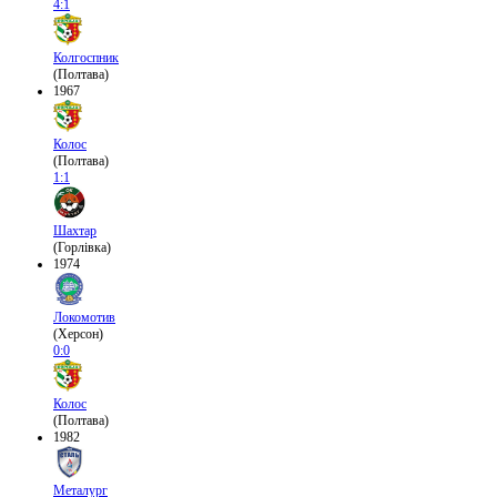
4:1
Колгоспник
(Полтава)
1967
Колос
(Полтава)
1:1
Шахтар
(Горлівка)
1974
Локомотив
(Херсон)
0:0
Колос
(Полтава)
1982
Металург