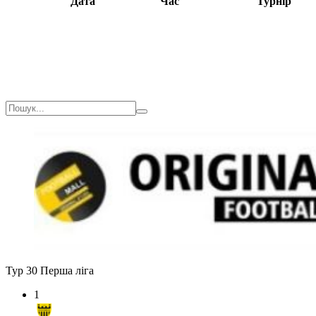
Дата
Час
Турнір
Тур 30
Перша ліга
1