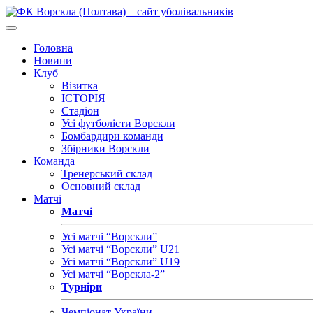
Головна
Новини
Клуб
Візитка
ІСТОРІЯ
Стадіон
Усі футболісти Ворскли
Бомбардири команди
Збірники Ворскли
Команда
Тренерський склад
Основний склад
Матчі
Матчі
Усі матчі “Ворскли”
Усі матчі “Ворскли” U21
Усі матчі “Ворскли” U19
Усі матчі “Ворскла-2”
Турніри
Чемпіонат України