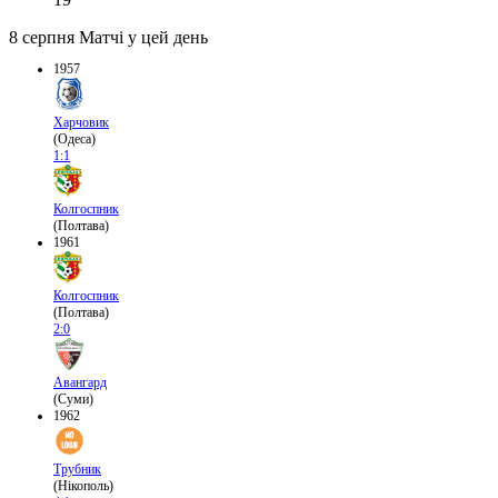
8 серпня
Матчі у цей день
1957
Харчовик
(Одеса)
1:1
Колгоспник
(Полтава)
1961
Колгоспник
(Полтава)
2:0
Авангард
(Суми)
1962
Трубник
(Нікополь)