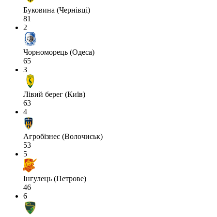
Буковина (Чернівці)
81
2
Чорноморець (Одеса)
65
3
Лівий берег (Київ)
63
4
Агробізнес (Волочиськ)
53
5
Інгулець (Петрове)
46
6