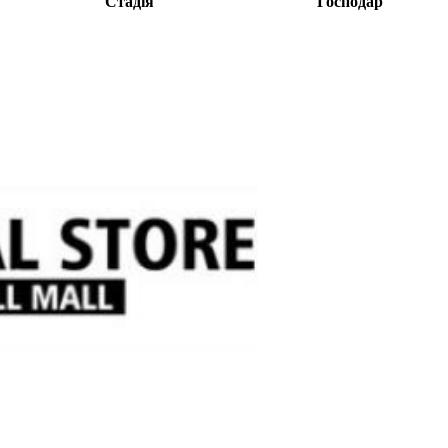
Стадія
Господар