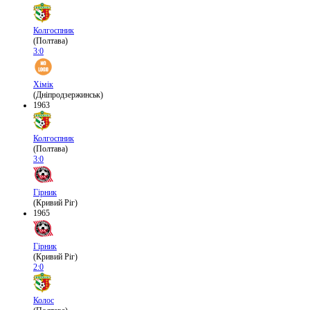
Колгоспник
(Полтава)
3:0
Хімік
(Дніпродзержинськ)
1963
Колгоспник
(Полтава)
3:0
Гірник
(Кривий Ріг)
1965
Гірник
(Кривий Ріг)
2:0
Колос