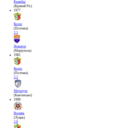
Кривбас
(Кривий Ріг)
1977
Колос
(Полтава)
2:1
Новатор
(Маріуполь)
1981
Колос
(Полтава)
2:2
Металург
(Кам'янське)
1990
Волинь
(Луцьк)
2:0