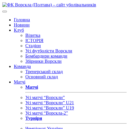
Головна
Новини
Клуб
Візитка
ІСТОРІЯ
Стадіон
Усі футболісти Ворскли
Бомбардири команди
Збірники Ворскли
Команда
Тренерський склад
Основний склад
Матчі
Матчі
Усі матчі “Ворскли”
Усі матчі “Ворскли” U21
Усі матчі “Ворскли” U19
Усі матчі “Ворскла-2”
Турніри
Чемпіонат України