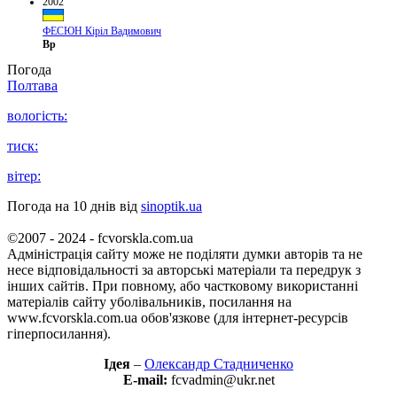
2002
ФЕСЮН Кіріл Вадимович
Вр
Погода
Полтава
вологість:
тиск:
вітер:
Погода на 10 днів від
sinoptik.ua
©2007 - 2024 - fcvorskla.com.ua
Адміністрація сайту може не поділяти думки авторів та не
несе відповідальності за авторські матеріали та передрук з
інших сайтів. При повному, або частковому використанні
матеріалів сайту уболівальників, посилання на
www.fcvorskla.com.ua обов'язкове (для інтернет-ресурсів
гіперпосилання).
Ідея
–
Олександр Стадниченко
E-mail:
fcvadmin@ukr.net