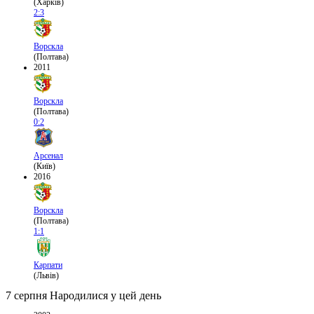
(Харків)
2:3
Ворскла
(Полтава)
2011
Ворскла
(Полтава)
0:2
Арсенал
(Київ)
2016
Ворскла
(Полтава)
1:1
Карпати
(Львів)
7 серпня
Народилися у цей день