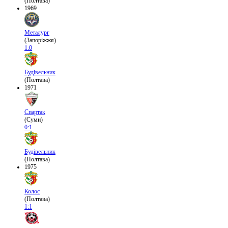
(Полтава)
1969
Металург
(Запоріжжя)
1:0
Будівельник
(Полтава)
1971
Спартак
(Суми)
0:1
Будівельник
(Полтава)
1975
Колос
(Полтава)
1:1