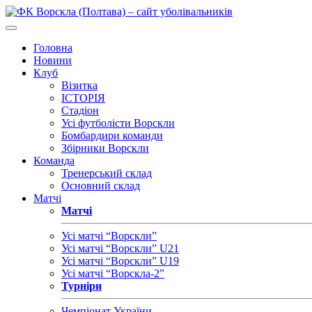
Головна
Новини
Клуб
Візитка
ІСТОРІЯ
Стадіон
Усі футболісти Ворскли
Бомбардири команди
Збірники Ворскли
Команда
Тренерський склад
Основний склад
Матчі
Матчі
Усі матчі “Ворскли”
Усі матчі “Ворскли” U21
Усі матчі “Ворскли” U19
Усі матчі “Ворскла-2”
Турніри
Чемпіонат України