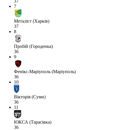
37
7
Металіст (Харків)
37
8
Пробій (Городенка)
36
9
Фенікс-Маріуполь (Маріуполь)
36
10
Вікторія (Суми)
36
11
ЮКСА (Тарасівка)
36