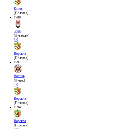
Колос
(Полтава)
1989
Зоря
(Луганськ)
3:0
Ворскла
(Полтава)
1991
Волинь
(Луцьк)
4:0
Ворскла
(Полтава)
1994
Ворскла
(Полтава)