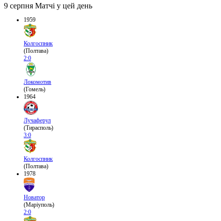
9 серпня
Матчі у цей день
1959
Колгоспник
(Полтава)
2:0
Локомотив
(Гомель)
1964
Лучаферул
(Тирасполь)
3:0
Колгоспник
(Полтава)
1978
Новатор
(Маріуполь)
2:0