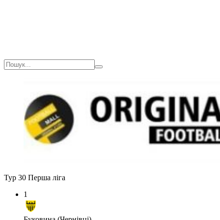
Тур 30
Перша ліга
1
Буковина (Чернівці)