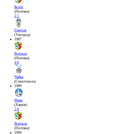
Колос
(Полтава)
2:1
Говерла
(Ужгород)
1987
Ворскла
(Полтава)
4:0
Чайка
(Севастополь)
1989
Маяк
(Харків)
2:0
Ворскла
(Полтава)
1994