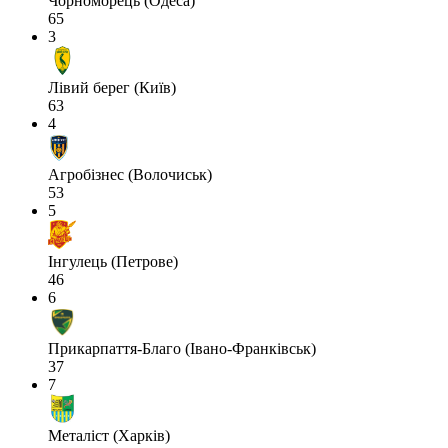
Чорноморець (Одеса)
65
3
Лівий берег (Київ)
63
4
Агробізнес (Волочиськ)
53
5
Інгулець (Петрове)
46
6
Прикарпаття-Благо (Івано-Франківськ)
37
7
Металіст (Харків)