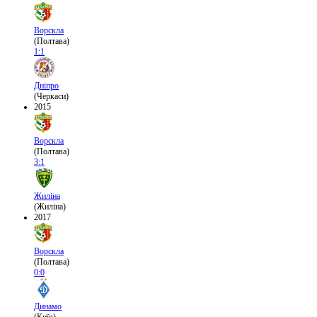
Ворскла
(Полтава)
1:1
Дніпро
(Черкаси)
2015
Ворскла
(Полтава)
3:1
Жиліна
(Жиліна)
2017
Ворскла
(Полтава)
0:0
Динамо