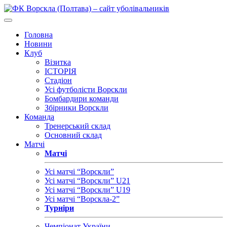
Головна
Новини
Клуб
Візитка
ІСТОРІЯ
Стадіон
Усі футболісти Ворскли
Бомбардири команди
Збірники Ворскли
Команда
Тренерський склад
Основний склад
Матчі
Матчі
Усі матчі “Ворскли”
Усі матчі “Ворскли” U21
Усі матчі “Ворскли” U19
Усі матчі “Ворскла-2”
Турніри
Чемпіонат України