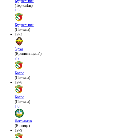
Будівельник
(Тернопіль)
1:3
Будівельник
(Полтава)
1973
Зірка
(Кропивницький)
2:2
Колос
(Полтава)
1976
Колос
(Полтава)
1:0
Локомотив
(Вінниця)
1979