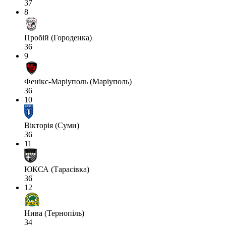
37
8
Пробій (Городенка)
36
9
Фенікс-Маріуполь (Маріуполь)
36
10
Вікторія (Суми)
36
11
ЮКСА (Тарасівка)
36
12
Нива (Тернопіль)
34