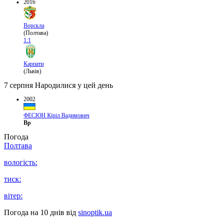
2016
Ворскла
(Полтава)
1:1
Карпати
(Львів)
7 серпня
Народилися у цей день
2002
ФЕСЮН Кіріл Вадимович
Вр
Погода
Полтава
вологість:
тиск:
вітер:
Погода на 10 днів від
sinoptik.ua