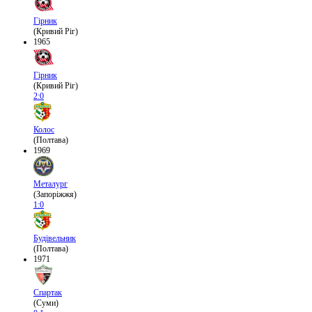
Гірник
(Кривий Ріг)
1965
Гірник
(Кривий Ріг)
2:0
Колос
(Полтава)
1969
Металург
(Запоріжжя)
1:0
Будівельник
(Полтава)
1971
Спартак
(Суми)