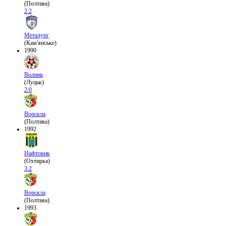
(Полтава)
2:2
Металург
(Кам'янське)
1990
Волинь
(Луцьк)
2:0
Ворскла
(Полтава)
1992
Нафтовик
(Охтирка)
3:2
Ворскла
(Полтава)
1993