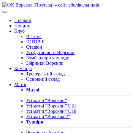
Головна
Новини
Клуб
Візитка
ІСТОРІЯ
Стадіон
Усі футболісти Ворскли
Бомбардири команди
Збірники Ворскли
Команда
Тренерський склад
Основний склад
Матчі
Матчі
Усі матчі “Ворскли”
Усі матчі “Ворскли” U21
Усі матчі “Ворскли” U19
Усі матчі “Ворскла-2”
Турніри
Чемпіонат України