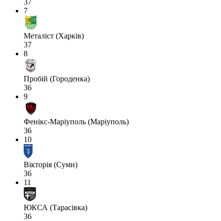
37
7
Металіст (Харків)
37
8
Пробій (Городенка)
36
9
Фенікс-Маріуполь (Маріуполь)
36
10
Вікторія (Суми)
36
11
ЮКСА (Тарасівка)
36