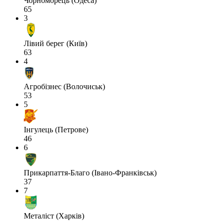
Чорноморець (Одеса)
65
3
Лівий берег (Київ)
63
4
Агробізнес (Волочиськ)
53
5
Інгулець (Петрове)
46
6
Прикарпаття-Благо (Івано-Франківськ)
37
7
Металіст (Харків)