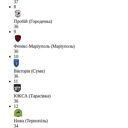
37
8
Пробій (Городенка)
36
9
Фенікс-Маріуполь (Маріуполь)
36
10
Вікторія (Суми)
36
11
ЮКСА (Тарасівка)
36
12
Нива (Тернопіль)
34