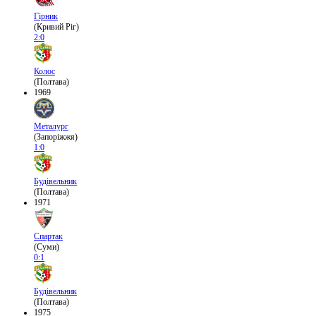
Гірник
(Кривий Ріг)
2:0
Колос
(Полтава)
1969
Металург
(Запоріжжя)
1:0
Будівельник
(Полтава)
1971
Спартак
(Суми)
0:1
Будівельник
(Полтава)
1975