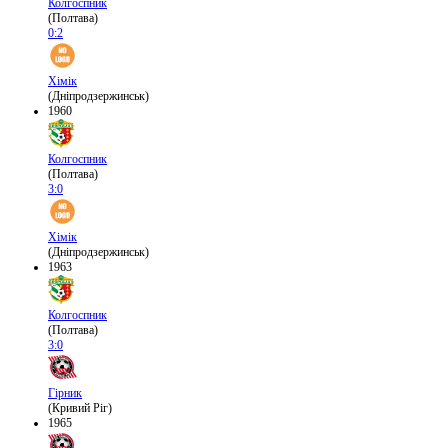
Колгоспник
(Полтава)
0:2
Хімік
(Дніпродзержинськ)
1960
Колгоспник
(Полтава)
3:0
Хімік
(Дніпродзержинськ)
1963
Колгоспник
(Полтава)
3:0
Гірник
(Кривий Ріг)
1965