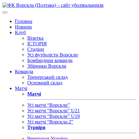
Головна
Новини
Клуб
Візитка
ІСТОРІЯ
Стадіон
Усі футболісти Ворскли
Бомбардири команди
Збірники Ворскли
Команда
Тренерський склад
Основний склад
Матчі
Матчі
Усі матчі “Ворскли”
Усі матчі “Ворскли” U21
Усі матчі “Ворскли” U19
Усі матчі “Ворскла-2”
Турніри
Чемпіонат України