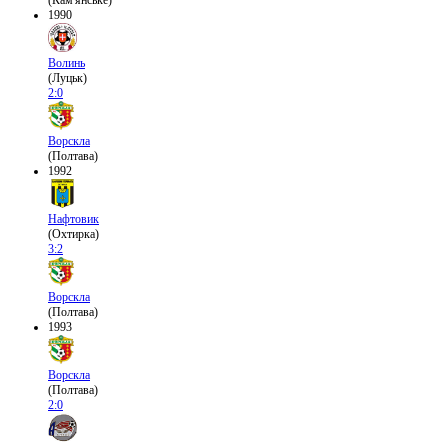
(Кам'янське)
1990
Волинь
(Луцьк)
2:0
Ворскла
(Полтава)
1992
Нафтовик
(Охтирка)
3:2
Ворскла
(Полтава)
1993
Ворскла
(Полтава)
2:0