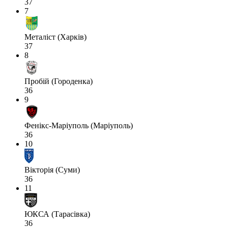
37
7
Металіст (Харків)
37
8
Пробій (Городенка)
36
9
Фенікс-Маріуполь (Маріуполь)
36
10
Вікторія (Суми)
36
11
ЮКСА (Тарасівка)
36