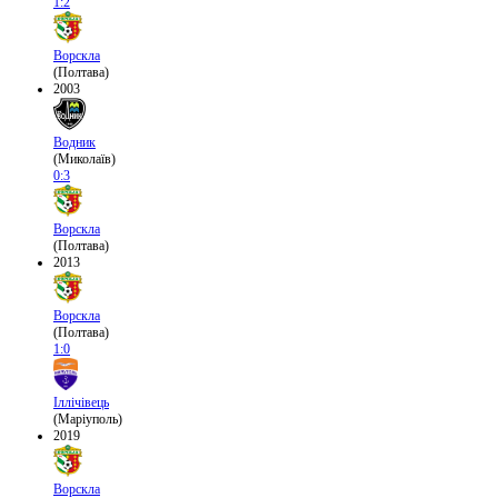
1:2
Ворскла
(Полтава)
2003
Водник
(Миколаїв)
0:3
Ворскла
(Полтава)
2013
Ворскла
(Полтава)
1:0
Іллічівець
(Маріуполь)
2019
Ворскла