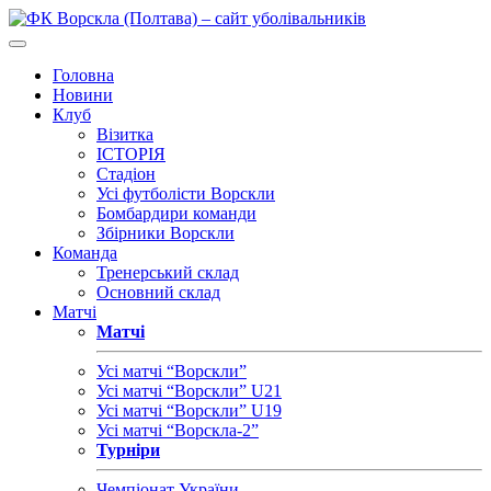
Головна
Новини
Клуб
Візитка
ІСТОРІЯ
Стадіон
Усі футболісти Ворскли
Бомбардири команди
Збірники Ворскли
Команда
Тренерський склад
Основний склад
Матчі
Матчі
Усі матчі “Ворскли”
Усі матчі “Ворскли” U21
Усі матчі “Ворскли” U19
Усі матчі “Ворскла-2”
Турніри
Чемпіонат України