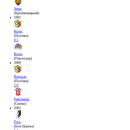
Зірка
(Кропивницький)
1981
Колос
(Полтава)
0:2
Колос
(Павлоград)
2000
Ворскла
(Полтава)
2:0
Работнічкі
(Скопьє)
2002
Рось
(Біла Церква)