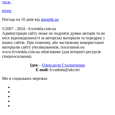
тиск:
вітер:
Погода на 10 днів від
sinoptik.ua
©2007 - 2024 - fcvorskla.com.ua
Адміністрація сайту може не поділяти думки авторів та не
несе відповідальності за авторські матеріали та передрук з
інших сайтів. При повному, або частковому використанні
матеріалів сайту уболівальників, посилання на
www.fcvorskla.com.ua обов'язкове (для інтернет-ресурсів
гіперпосилання).
Ідея
–
Олександр Стадниченко
E-mail:
fcvadmin@ukr.net
Ми в соціальних мережах