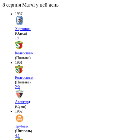
8 серпня
Матчі у цей день
1957
Харчовик
(Одеса)
1:1
Колгоспник
(Полтава)
1961
Колгоспник
(Полтава)
2:0
Авангард
(Суми)
1962
Трубник
(Нікополь)
4:1