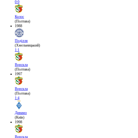
0:0
Колос
(Полтава)
1988
Поділля
(Хмельницький)
1:1
Ворскла
(Полтава)
1997
Ворскла
(Полтава)
1:4
Динамо
(Київ)
1998
Ворскла