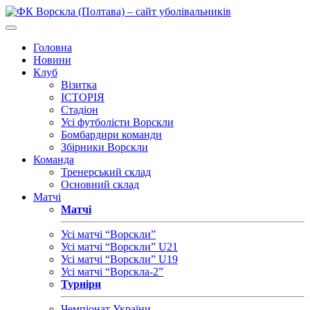
Головна
Новини
Клуб
Візитка
ІСТОРІЯ
Стадіон
Усі футболісти Ворскли
Бомбардири команди
Збірники Ворскли
Команда
Тренерський склад
Основний склад
Матчі
Матчі
Усі матчі “Ворскли”
Усі матчі “Ворскли” U21
Усі матчі “Ворскли” U19
Усі матчі “Ворскла-2”
Турніри
Чемпіонат України