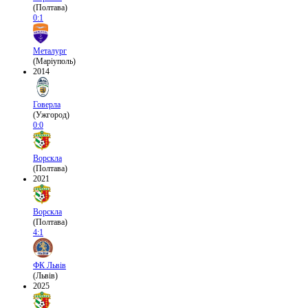
(Полтава)
0:1
Металург
(Маріуполь)
2014
Говерла
(Ужгород)
0:0
Ворскла
(Полтава)
2021
Ворскла
(Полтава)
4:1
ФК Львів
(Львів)
2025