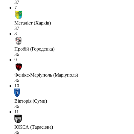
37
7
Металіст (Харків)
37
8
Пробій (Городенка)
36
9
Фенікс-Маріуполь (Маріуполь)
36
10
Вікторія (Суми)
36
11
ЮКСА (Тарасівка)
36