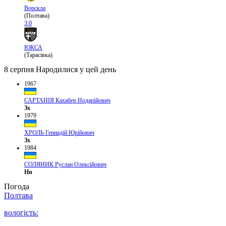
Ворскла
(Полтава)
3:0
ЮКСА
(Тарасівка)
8 серпня
Народилися у цей день
1967
САРТАНІЯ Кахабер Нодарійович
Зх
1979
ХРОЛЬ Геннадій Юрійович
Зх
1984
СОЛЯНИК Руслан Олексійович
Нп
Погода
Полтава
вологість: