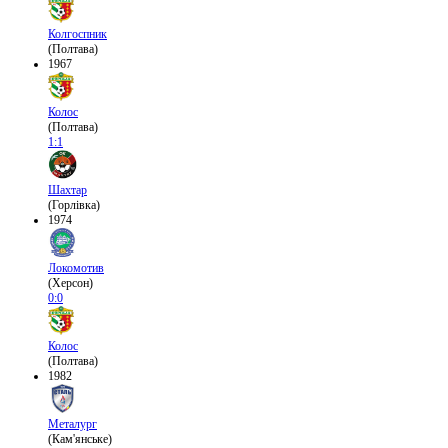
Колгоспник
(Полтава)
1967
Колос
(Полтава)
1:1
Шахтар
(Горлівка)
1974
Локомотив
(Херсон)
0:0
Колос
(Полтава)
1982
Металург
(Кам'янське)