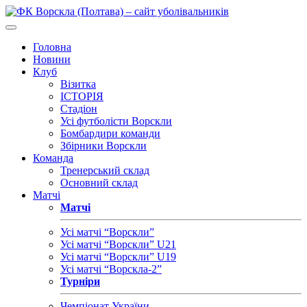
Головна
Новини
Клуб
Візитка
ІСТОРІЯ
Стадіон
Усі футболісти Ворскли
Бомбардири команди
Збірники Ворскли
Команда
Тренерський склад
Основний склад
Матчі
Матчі
Усі матчі “Ворскли”
Усі матчі “Ворскли” U21
Усі матчі “Ворскли” U19
Усі матчі “Ворскла-2”
Турніри
Чемпіонат України