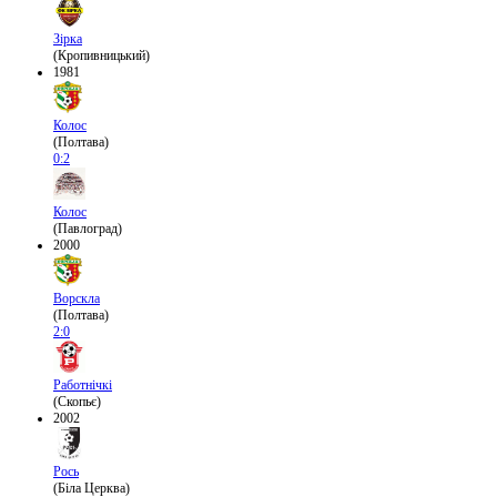
Зірка
(Кропивницький)
1981
Колос
(Полтава)
0:2
Колос
(Павлоград)
2000
Ворскла
(Полтава)
2:0
Работнічкі
(Скопьє)
2002
Рось
(Біла Церква)