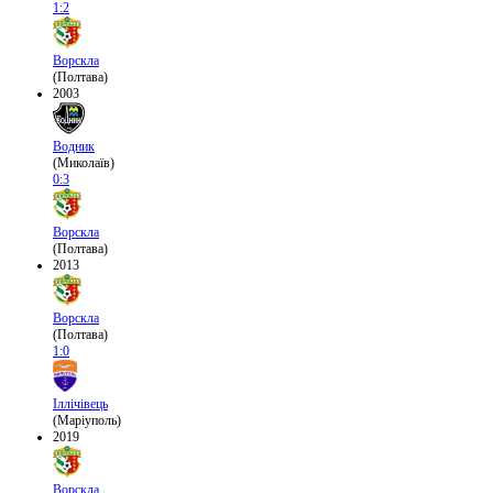
1:2
Ворскла
(Полтава)
2003
Водник
(Миколаїв)
0:3
Ворскла
(Полтава)
2013
Ворскла
(Полтава)
1:0
Іллічівець
(Маріуполь)
2019
Ворскла