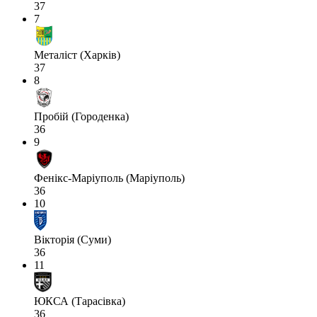
37
7
Металіст (Харків)
37
8
Пробій (Городенка)
36
9
Фенікс-Маріуполь (Маріуполь)
36
10
Вікторія (Суми)
36
11
ЮКСА (Тарасівка)
36