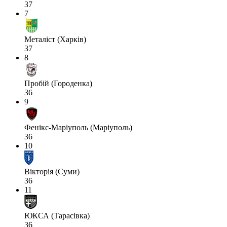
37
7
Металіст (Харків)
37
8
Пробій (Городенка)
36
9
Фенікс-Маріуполь (Маріуполь)
36
10
Вікторія (Суми)
36
11
ЮКСА (Тарасівка)
36