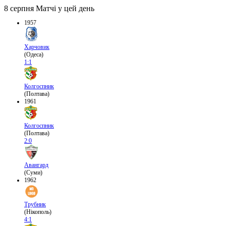
8 серпня
Матчі у цей день
1957
Харчовик
(Одеса)
1:1
Колгоспник
(Полтава)
1961
Колгоспник
(Полтава)
2:0
Авангард
(Суми)
1962
Трубник
(Нікополь)
4:1