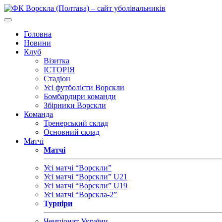
Головна
Новини
Клуб
Візитка
ІСТОРІЯ
Стадіон
Усі футболісти Ворскли
Бомбардири команди
Збірники Ворскли
Команда
Тренерський склад
Основний склад
Матчі
Матчі
Усі матчі “Ворскли”
Усі матчі “Ворскли” U21
Усі матчі “Ворскли” U19
Усі матчі “Ворскла-2”
Турніри
Чемпіонат України