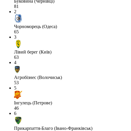
Буковина (Чернівці)
81
2
Чорноморець (Одеса)
65
3
Лівий берег (Київ)
63
4
Агробізнес (Волочиськ)
53
5
Інгулець (Петрове)
46
6
Прикарпаття-Благо (Івано-Франківськ)