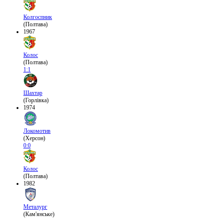
Колгоспник
(Полтава)
1967
Колос
(Полтава)
1:1
Шахтар
(Горлівка)
1974
Локомотив
(Херсон)
0:0
Колос
(Полтава)
1982
Металург
(Кам'янське)