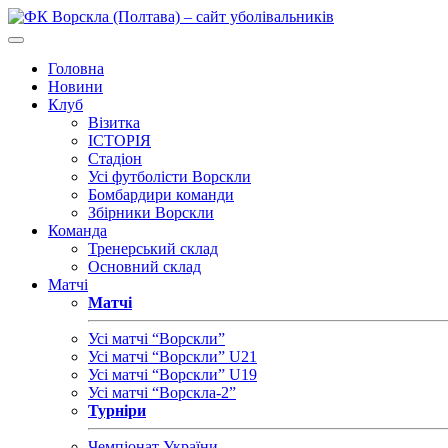
Головна
Новини
Клуб
Візитка
ІСТОРІЯ
Стадіон
Усі футболісти Ворскли
Бомбардири команди
Збірники Ворскли
Команда
Тренерський склад
Основний склад
Матчі
Матчі
Усі матчі “Ворскли”
Усі матчі “Ворскли” U21
Усі матчі “Ворскли” U19
Усі матчі “Ворскла-2”
Турніри
Чемпіонат України