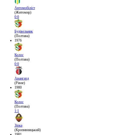
Автомобіліст
(Житомир)
0:0
Будівельник
(Полтава)
1976
Колос
(Полтава)
0:0
Авангард
(Рівне)
1980
Колос
(Полтава)
1:1
Зірка
(Кропивницький)
1981