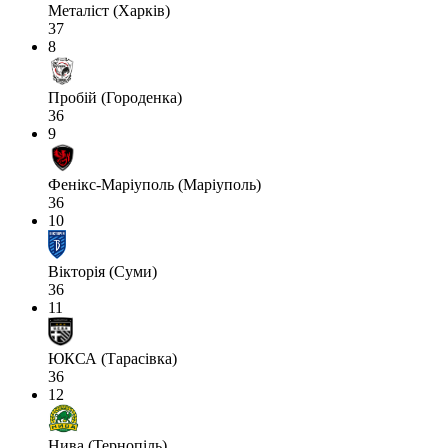
Металіст (Харків)
37
8
Пробій (Городенка)
36
9
Фенікс-Маріуполь (Маріуполь)
36
10
Вікторія (Суми)
36
11
ЮКСА (Тарасівка)
36
12
Нива (Тернопіль)