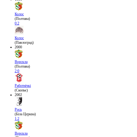
Колос
(Полтава)
0:2
Колос
(Павлоград)
2000
Ворскла
(Полтава)
2:0
Работнічкі
(Скопьє)
2002
Рось
(Біла Церква)
1:2
Ворскла