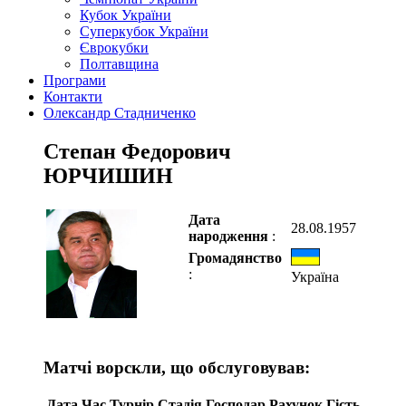
Кубок України
Суперкубок України
Єврокубки
Полтавщина
Програми
Контакти
Олександр Стадниченко
Степан Федорович
ЮРЧИШИН
Дата
28.08.1957
народження
:
Громадянство
:
Україна
Матчі ворскли, що обслуговував:
Дата
Час
Турнір
Стадія
Господар
Рахунок
Гість