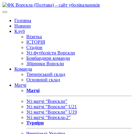
Головна
Новини
Клуб
Візитка
ІСТОРІЯ
Стадіон
Усі футболісти Ворскли
Бомбардири команди
Збірники Ворскли
Команда
Тренерський склад
Основний склад
Матчі
Матчі
Усі матчі “Ворскли”
Усі матчі “Ворскли” U21
Усі матчі “Ворскли” U19
Усі матчі “Ворскла-2”
Турніри
Чемпіонат України