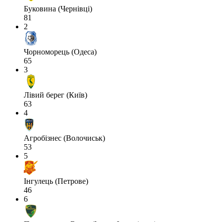
Буковина (Чернівці)
81
2
Чорноморець (Одеса)
65
3
Лівий берег (Київ)
63
4
Агробізнес (Волочиськ)
53
5
Інгулець (Петрове)
46
6