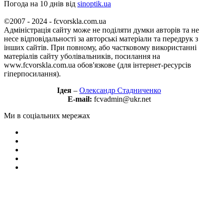
Погода на 10 днів від
sinoptik.ua
©2007 - 2024 - fcvorskla.com.ua
Адміністрація сайту може не поділяти думки авторів та не
несе відповідальності за авторські матеріали та передрук з
інших сайтів. При повному, або частковому використанні
матеріалів сайту уболівальників, посилання на
www.fcvorskla.com.ua обов'язкове (для інтернет-ресурсів
гіперпосилання).
Ідея
–
Олександр Стадниченко
E-mail:
fcvadmin@ukr.net
Ми в соціальних мережах