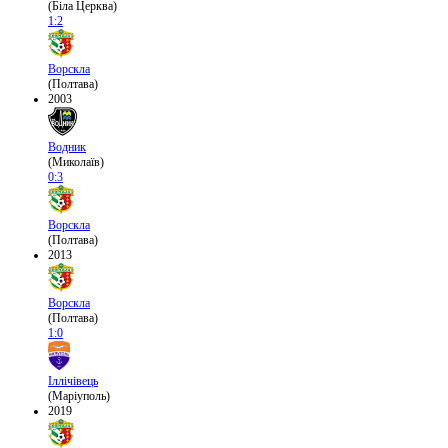
(Біла Церква)
1:2
Ворскла
(Полтава)
2003
Водник
(Миколаїв)
0:3
Ворскла
(Полтава)
2013
Ворскла
(Полтава)
1:0
Іллічівець
(Маріуполь)
2019