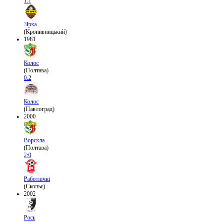
1:1
Зірка
(Кропивницький)
1981
Колос
(Полтава)
0:2
Колос
(Павлоград)
2000
Ворскла
(Полтава)
2:0
Работнічкі
(Скопьє)
2002
Рось