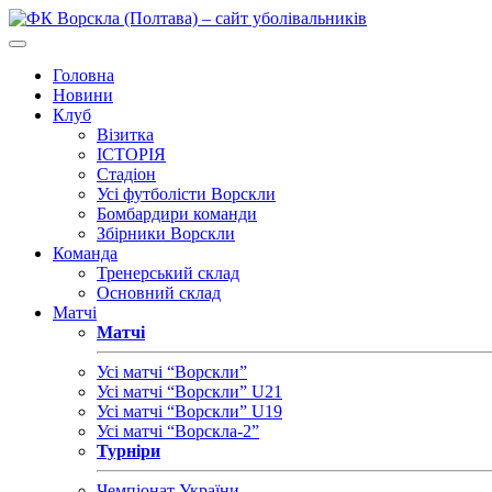
Головна
Новини
Клуб
Візитка
ІСТОРІЯ
Стадіон
Усі футболісти Ворскли
Бомбардири команди
Збірники Ворскли
Команда
Тренерський склад
Основний склад
Матчі
Матчі
Усі матчі “Ворскли”
Усі матчі “Ворскли” U21
Усі матчі “Ворскли” U19
Усі матчі “Ворскла-2”
Турніри
Чемпіонат України