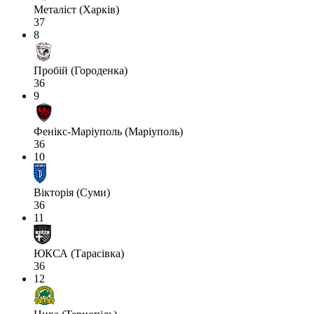
Металіст (Харків)
37
8
Пробій (Городенка)
36
9
Фенікс-Маріуполь (Маріуполь)
36
10
Вікторія (Суми)
36
11
ЮКСА (Тарасівка)
36
12