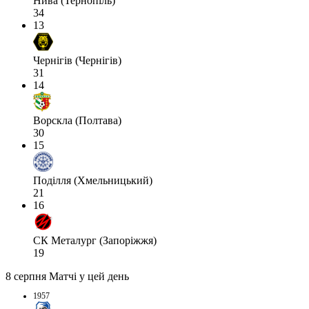
Нива (Тернопіль)
34
13
Чернігів (Чернігів)
31
14
Ворскла (Полтава)
30
15
Поділля (Хмельницький)
21
16
СК Металург (Запоріжжя)
19
8 серпня
Матчі у цей день
1957