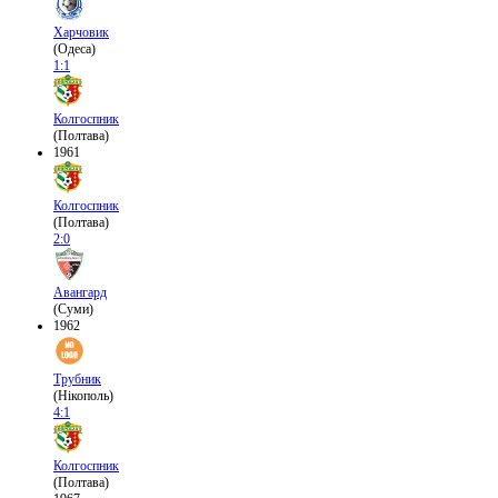
Харчовик
(Одеса)
1:1
Колгоспник
(Полтава)
1961
Колгоспник
(Полтава)
2:0
Авангард
(Суми)
1962
Трубник
(Нікополь)
4:1
Колгоспник
(Полтава)