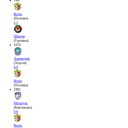
1967
Колос
(Полтава)
1:1
Шахтар
(Горлівка)
1974
Локомотив
(Херсон)
0:0
Колос
(Полтава)
1982
Металург
(Кам'янське)
0:0
Колос