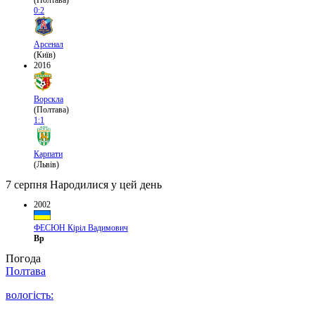
(Полтава)
0:2
Арсенал
(Київ)
2016
Ворскла
(Полтава)
1:1
Карпати
(Львів)
7 серпня
Народилися у цей день
2002
ФЕСЮН Кіріл Вадимович
Вр
Погода
Полтава
вологість: