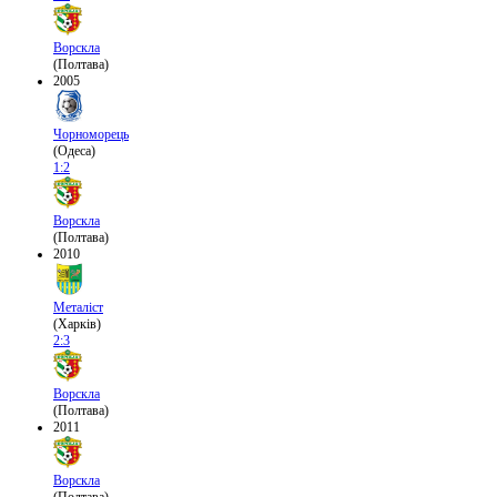
Ворскла
(Полтава)
2005
Чорноморець
(Одеса)
1:2
Ворскла
(Полтава)
2010
Металіст
(Харків)
2:3
Ворскла
(Полтава)
2011
Ворскла