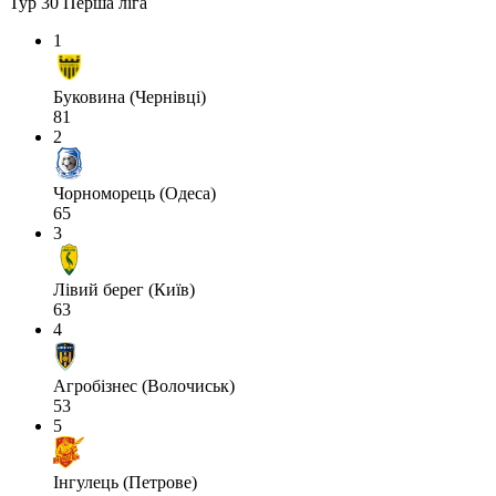
Тур 30
Перша ліга
1
Буковина (Чернівці)
81
2
Чорноморець (Одеса)
65
3
Лівий берег (Київ)
63
4
Агробізнес (Волочиськ)
53
5
Інгулець (Петрове)