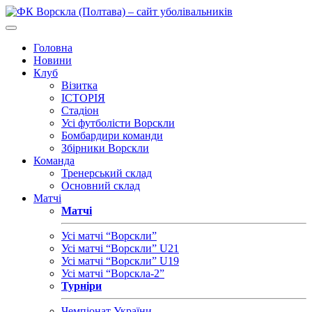
Головна
Новини
Клуб
Візитка
ІСТОРІЯ
Стадіон
Усі футболісти Ворскли
Бомбардири команди
Збірники Ворскли
Команда
Тренерський склад
Основний склад
Матчі
Матчі
Усі матчі “Ворскли”
Усі матчі “Ворскли” U21
Усі матчі “Ворскли” U19
Усі матчі “Ворскла-2”
Турніри
Чемпіонат України