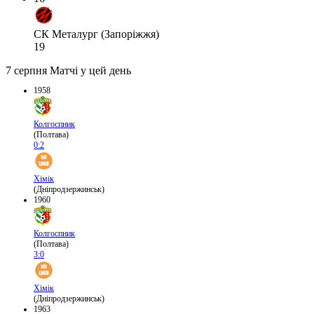
СК Металург (Запоріжжя)
19
7 серпня
Матчі у цей день
1958
Колгоспник
(Полтава)
0:2
Хімік
(Дніпродзержинськ)
1960
Колгоспник
(Полтава)
3:0
Хімік
(Дніпродзержинськ)
1963