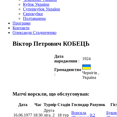
Кубок України
Суперкубок України
Єврокубки
Полтавщина
Програми
Контакти
Олександр Стадниченко
Віктор Петрович КОБЕЦЬ
Дата
1924
народження
:
Громадянство
Чернігів ,
:
Україна
Матчі ворскли, що обслуговував:
Дата
Час
Турнір
Стадія
Господар
Рахунок
Гіс
Друга
Ворскла
Буков
16.06.1977
18:30
ліга. 2
18 тур
0:2