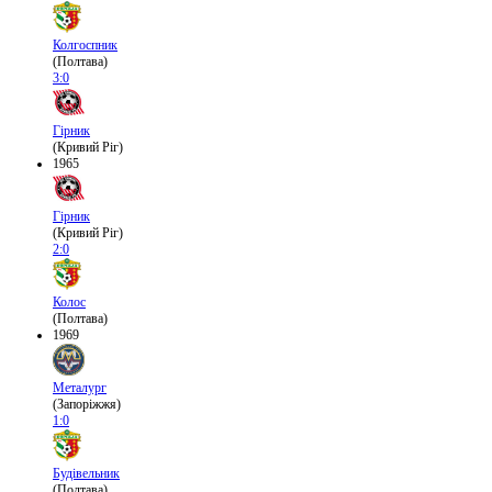
Колгоспник
(Полтава)
3:0
Гірник
(Кривий Ріг)
1965
Гірник
(Кривий Ріг)
2:0
Колос
(Полтава)
1969
Металург
(Запоріжжя)
1:0
Будівельник
(Полтава)