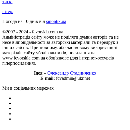
тиск:
вітер:
Погода на 10 днів від
sinoptik.ua
©2007 - 2024 - fcvorskla.com.ua
Адміністрація сайту може не поділяти думки авторів та не
несе відповідальності за авторські матеріали та передрук з
інших сайтів. При повному, або частковому використанні
матеріалів сайту уболівальників, посилання на
www.fcvorskla.com.ua обов'язкове (для інтернет-ресурсів
гіперпосилання).
Ідея
–
Олександр Стадниченко
E-mail:
fcvadmin@ukr.net
Ми в соціальних мережах