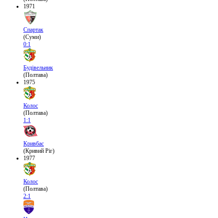
1971
Спартак
(Суми)
0:1
Будівельник
(Полтава)
1975
Колос
(Полтава)
1:1
Кривбас
(Кривий Ріг)
1977
Колос
(Полтава)
2:1