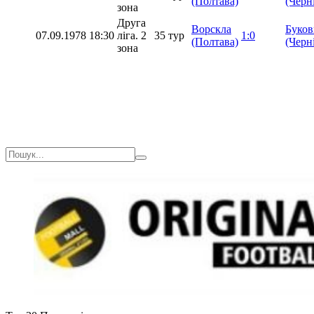
(Полтава)
(Черн
зона
Друга
Ворскла
Буков
07.09.1978
18:30
ліга. 2
35 тур
1:0
(Полтава)
(Черн
зона