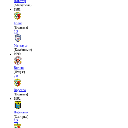
Новатор
(Маріуполь)
1981
Колос
(Полтава)
2:2
Металург
(Кам'янське)
1990
Волинь
(Луцьк)
2:0
Ворскла
(Полтава)
1992
Нафтовик
(Охтирка)
3:2