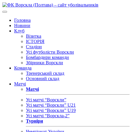
Головна
Новини
Клуб
Візитка
ІСТОРІЯ
Стадіон
Усі футболісти Ворскли
Бомбардири команди
Збірники Ворскли
Команда
Тренерський склад
Основний склад
Матчі
Матчі
Усі матчі “Ворскли”
Усі матчі “Ворскли” U21
Усі матчі “Ворскли” U19
Усі матчі “Ворскла-2”
Турніри
Чемпіонат України