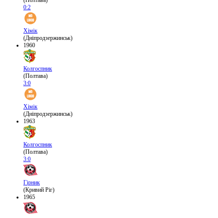
(Полтава)
0:2
Хімік
(Дніпродзержинськ)
1960
Колгоспник
(Полтава)
3:0
Хімік
(Дніпродзержинськ)
1963
Колгоспник
(Полтава)
3:0
Гірник
(Кривий Ріг)
1965