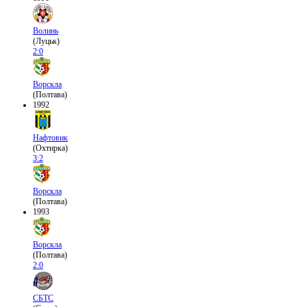
Волинь
(Луцьк)
2:0
Ворскла
(Полтава)
1992
Нафтовик
(Охтирка)
3:2
Ворскла
(Полтава)
1993
Ворскла
(Полтава)
2:0
СБТС