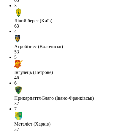
65
3
Лівий берег (Київ)
63
4
Агробізнес (Волочиськ)
53
5
Інгулець (Петрове)
46
6
Прикарпаття-Благо (Івано-Франківськ)
37
7
Металіст (Харків)
37