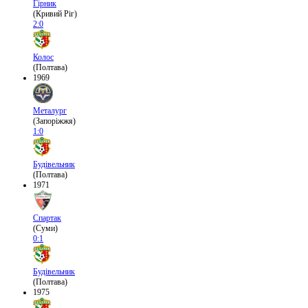
Гірник
(Кривий Ріг)
2:0
Колос
(Полтава)
1969
Металург
(Запоріжжя)
1:0
Будівельник
(Полтава)
1971
Спартак
(Суми)
0:1
Будівельник
(Полтава)
1975