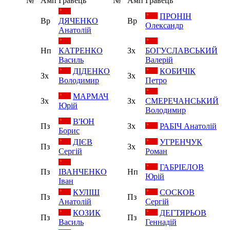
№
Амп
Гравець
№
Амп
Гравець
ПРОНІН
Вр
ДЯЧЕНКО
Вр
Олександр
Анатолій
Нп
КАТРЕНКО
Зх
БОГУСЛАВСЬКИЙ
Василь
Валерій
ДІДЕНКО
КОБИЧІК
Зх
Зх
Володимир
Петро
МАРМАЧ
Зх
Зх
СМЕРЕЧАНСЬКИЙ
Юрій
Володимир
В'ЮН
Пз
Зх
РАБІЧ Анатолій
Борис
ДІЄВ
УГРЕНЧУК
Пз
Зх
Сергій
Роман
ГАБРІЕЛОВ
Пз
ІВАНЧЕНКО
Нп
Юрій
Іван
КУЛІШ
СОСКОВ
Пз
Пз
Анатолій
Сергій
КОЗИК
ДЕГТЯРЬОВ
Пз
Пз
Василь
Геннадій