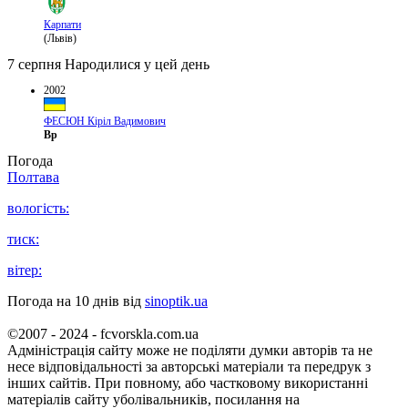
Карпати
(Львів)
7 серпня
Народилися у цей день
2002
ФЕСЮН Кіріл Вадимович
Вр
Погода
Полтава
вологість:
тиск:
вітер:
Погода на 10 днів від
sinoptik.ua
©2007 - 2024 - fcvorskla.com.ua
Адміністрація сайту може не поділяти думки авторів та не
несе відповідальності за авторські матеріали та передрук з
інших сайтів. При повному, або частковому використанні
матеріалів сайту уболівальників, посилання на