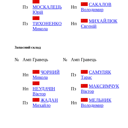
САКАЛОВ
Пз
МОСКАЛЕЦЬ
Нп
Володимир
Юрій
МИХАЙЛЮК
Пз
ТИХОНЕНКО
Нп
Євгеній
Микола
Запасний склад
№
Амп
Гравець
№
Амп
Гравець
ЧОРНИЙ
САМУЛЯК
Нп
Пз
Микола
Тарас
МАКСИМЧУК
Нп
НЕУДАЧІН
Пз
Віктор
Віктор
ЖАДАН
МЕЛЬНИК
Пз
Нп
Михайло
Володимир