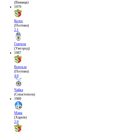
(Вінниця)
1979
Колос
(Полтава)
2:1
Говерла
(Ужгород)
1987
Ворскла
(Полтава)
4:0
Чайка
(Севастополь)
1989
Маяк
(Харків)
2:0