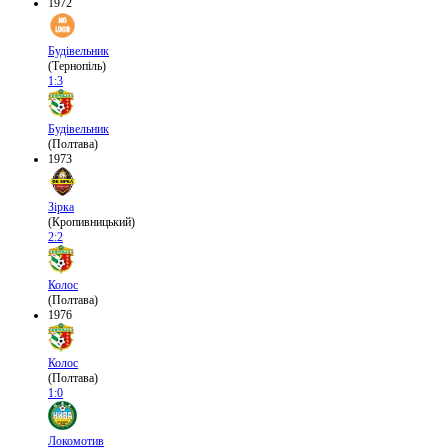
1972
Будівельник
(Тернопіль)
1:3
Будівельник
(Полтава)
1973
Зірка
(Кропивницький)
2:2
Колос
(Полтава)
1976
Колос
(Полтава)
1:0
Локомотив