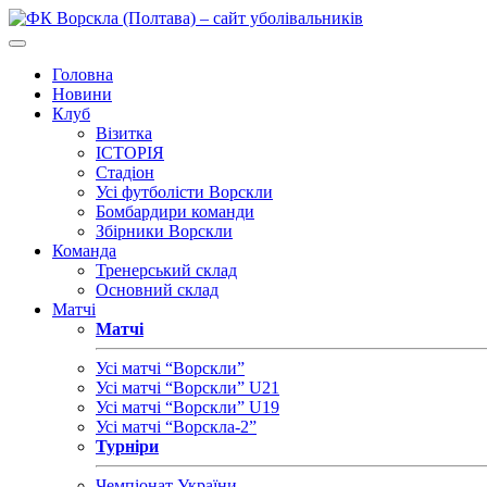
Головна
Новини
Клуб
Візитка
ІСТОРІЯ
Стадіон
Усі футболісти Ворскли
Бомбардири команди
Збірники Ворскли
Команда
Тренерський склад
Основний склад
Матчі
Матчі
Усі матчі “Ворскли”
Усі матчі “Ворскли” U21
Усі матчі “Ворскли” U19
Усі матчі “Ворскла-2”
Турніри
Чемпіонат України