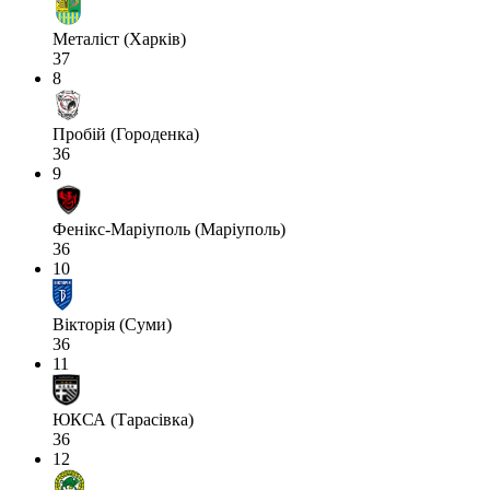
Металіст (Харків)
37
8
Пробій (Городенка)
36
9
Фенікс-Маріуполь (Маріуполь)
36
10
Вікторія (Суми)
36
11
ЮКСА (Тарасівка)
36
12