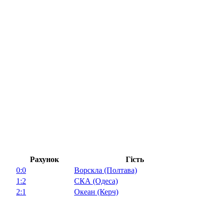
Рахунок
Гість
0:0
Ворскла (Полтава)
1:2
СКА (Одеса)
2:1
Океан (Керч)