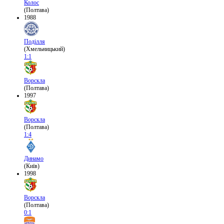
Колос
(Полтава)
1988
Поділля
(Хмельницький)
1:1
Ворскла
(Полтава)
1997
Ворскла
(Полтава)
1:4
Динамо
(Київ)
1998
Ворскла
(Полтава)
0:1