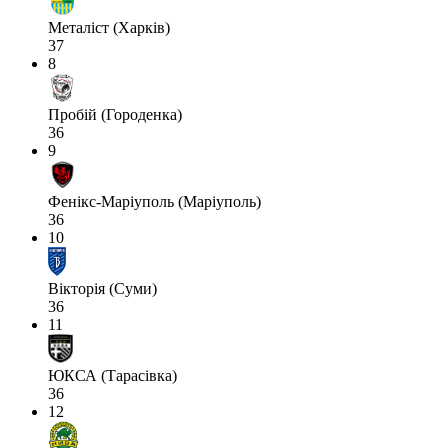
Металіст (Харків)
37
8
Пробій (Городенка)
36
9
Фенікс-Маріуполь (Маріуполь)
36
10
Вікторія (Суми)
36
11
ЮКСА (Тарасівка)
36
12