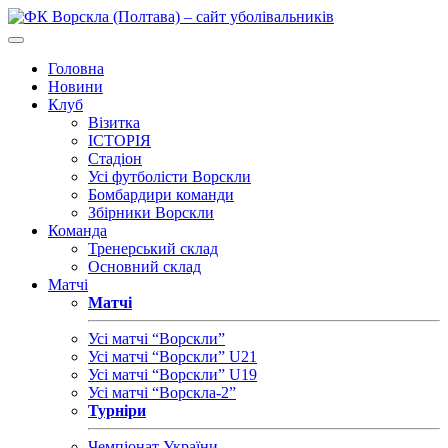
Головна
Новини
Клуб
Візитка
ІСТОРІЯ
Стадіон
Усі футболісти Ворскли
Бомбардири команди
Збірники Ворскли
Команда
Тренерський склад
Основний склад
Матчі
Матчі
Усі матчі “Ворскли”
Усі матчі “Ворскли” U21
Усі матчі “Ворскли” U19
Усі матчі “Ворскла-2”
Турніри
Чемпіонат України