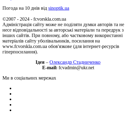
Погода на 10 днів від
sinoptik.ua
©2007 - 2024 - fcvorskla.com.ua
Адміністрація сайту може не поділяти думки авторів та не
несе відповідальності за авторські матеріали та передрук з
інших сайтів. При повному, або частковому використанні
матеріалів сайту уболівальників, посилання на
www.fcvorskla.com.ua обов'язкове (для інтернет-ресурсів
гіперпосилання).
Ідея
–
Олександр Стадниченко
E-mail:
fcvadmin@ukr.net
Ми в соціальних мережах