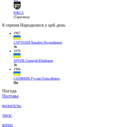
ЮКСА
(Тарасівка)
8 серпня
Народилися у цей день
1967
САРТАНІЯ Кахабер Нодарійович
Зх
1979
ХРОЛЬ Геннадій Юрійович
Зх
1984
СОЛЯНИК Руслан Олексійович
Нп
Погода
Полтава
вологість:
тиск:
вітер: