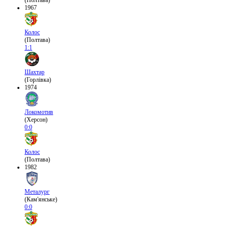
(Полтава)
1967
Колос
(Полтава)
1:1
Шахтар
(Горлівка)
1974
Локомотив
(Херсон)
0:0
Колос
(Полтава)
1982
Металург
(Кам'янське)
0:0