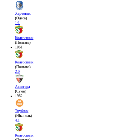
Харчовик
(Одеса)
1:1
Колгоспник
(Полтава)
1961
Колгоспник
(Полтава)
2:0
Авангард
(Суми)
1962
Трубник
(Нікополь)
4:1
Колгоспник