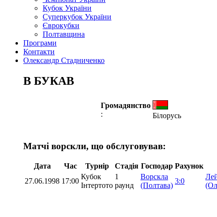
Кубок України
Суперкубок України
Єврокубки
Полтавщина
Програми
Контакти
Олександр Стадниченко
В БУКАВ
Громадянство
:
Білорусь
Матчі ворскли, що обслуговував:
Дата
Час
Турнір
Стадія
Господар
Рахунок
Кубок
1
Ворскла
Ле
27.06.1998
17:00
3:0
Інтертото
раунд
(Полтава)
(О