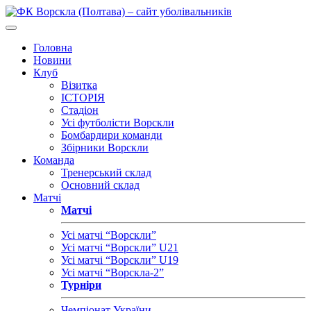
Головна
Новини
Клуб
Візитка
ІСТОРІЯ
Стадіон
Усі футболісти Ворскли
Бомбардири команди
Збірники Ворскли
Команда
Тренерський склад
Основний склад
Матчі
Матчі
Усі матчі “Ворскли”
Усі матчі “Ворскли” U21
Усі матчі “Ворскли” U19
Усі матчі “Ворскла-2”
Турніри
Чемпіонат України