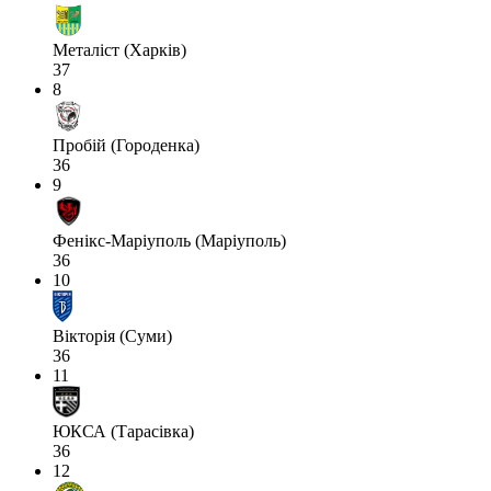
Металіст (Харків)
37
8
Пробій (Городенка)
36
9
Фенікс-Маріуполь (Маріуполь)
36
10
Вікторія (Суми)
36
11
ЮКСА (Тарасівка)
36
12