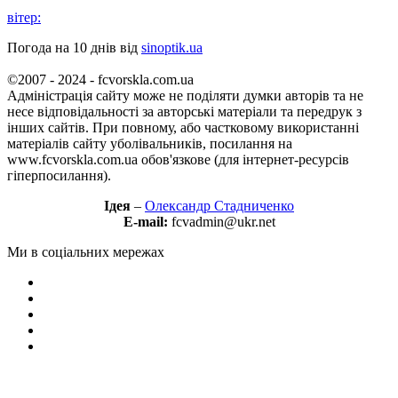
вітер:
Погода на 10 днів від
sinoptik.ua
©2007 - 2024 - fcvorskla.com.ua
Адміністрація сайту може не поділяти думки авторів та не
несе відповідальності за авторські матеріали та передрук з
інших сайтів. При повному, або частковому використанні
матеріалів сайту уболівальників, посилання на
www.fcvorskla.com.ua обов'язкове (для інтернет-ресурсів
гіперпосилання).
Ідея
–
Олександр Стадниченко
E-mail:
fcvadmin@ukr.net
Ми в соціальних мережах