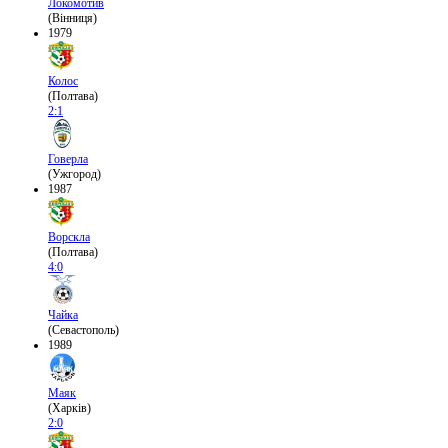
Локомотив
(Вінниця)
1979
Колос
(Полтава)
2:1
Говерла
(Ужгород)
1987
Ворскла
(Полтава)
4:0
Чайка
(Севастополь)
1989
Маяк
(Харків)
2:0