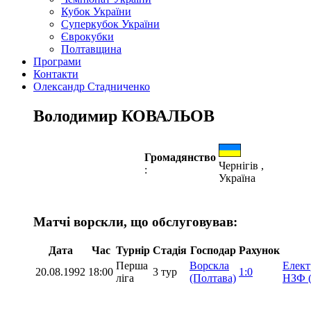
Кубок України
Суперкубок України
Єврокубки
Полтавщина
Програми
Контакти
Олександр Стадниченко
Володимир КОВАЛЬОВ
Громадянство
Чернігів ,
:
Україна
Матчі ворскли, що обслуговував:
Дата
Час
Турнір
Стадія
Господар
Рахунок
Перша
Ворскла
Елект
20.08.1992
18:00
3 тур
1:0
ліга
(Полтава)
НЗФ (