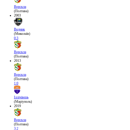
Ворскла
(Полтава)
2003
Водник
(Миколаїв)
0:3
Ворскла
(Полтава)
2013
Ворскла
(Полтава)
1:0
Іллічівець
(Маріуполь)
2019
Ворскла
(Полтава)
3:2