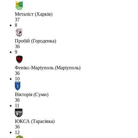
Металіст (Харків)
37
8
Пробій (Городенка)
36
9
Фенікс-Маріуполь (Маріуполь)
36
10
Вікторія (Суми)
36
11
ЮКСА (Тарасівка)
36
12