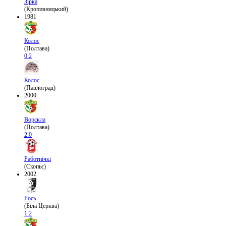
Зірка
(Кропивницький)
1981
Колос
(Полтава)
0:2
Колос
(Павлоград)
2000
Ворскла
(Полтава)
2:0
Работнічкі
(Скопьє)
2002
Рось
(Біла Церква)
1:2