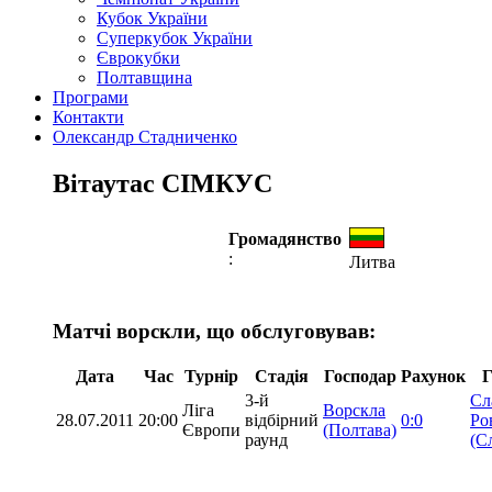
Кубок України
Суперкубок України
Єврокубки
Полтавщина
Програми
Контакти
Олександр Стадниченко
Вітаутас СІМКУС
Громадянство
:
Литва
Матчі ворскли, що обслуговував:
Дата
Час
Турнір
Стадія
Господар
Рахунок
Г
3-й
Сл
Ліга
Ворскла
28.07.2011
20:00
відбірний
0:0
Ро
Європи
(Полтава)
раунд
(С