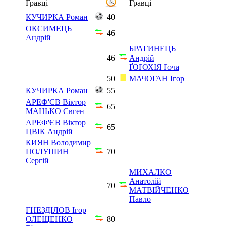
Гравці
Гравці
КУЧИРКА Роман
40
ОКСИМЕЦЬ
46
Андрій
БРАГИНЕЦЬ
46
Андрій
ҐОҐОХІЯ Ґоча
50
МАЧОГАН Ігор
КУЧИРКА Роман
55
АРЕФ'ЄВ Віктор
65
МАНЬКО Євген
АРЕФ'ЄВ Віктор
65
ЦВІК Андрій
КИЯН Володимир
ПОЛУШИН
70
Сергій
МИХАЛКО
Анатолій
70
МАТВІЙЧЕНКО
Павло
ГНЕЗДІЛОВ Ігор
ОЛЕЩЕНКО
80