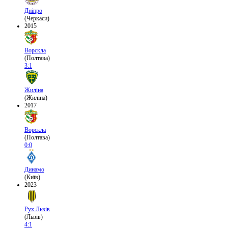
Дніпро
(Черкаси)
2015
Ворскла
(Полтава)
3:1
Жиліна
(Жиліна)
2017
Ворскла
(Полтава)
0:0
Динамо
(Київ)
2023
Рух Львів
(Львів)
4:1