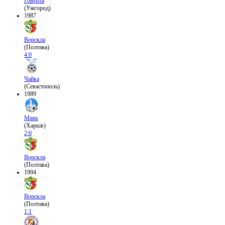
Говерла
(Ужгород)
1987
Ворскла
(Полтава)
4:0
Чайка
(Севастополь)
1989
Маяк
(Харків)
2:0
Ворскла
(Полтава)
1994
Ворскла
(Полтава)
1:1