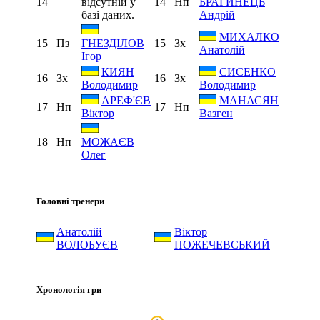
14
відсутній у
14
Нп
БРАГИНЕЦЬ
базі даних.
Андрій
МИХАЛКО
15
Пз
15
Зх
ГНЕЗДІЛОВ
Анатолій
Ігор
КИЯН
СИСЕНКО
16
Зх
16
Зх
Володимир
Володимир
АРЕФ'ЄВ
МАНАСЯН
17
Нп
17
Нп
Віктор
Вазген
18
Нп
МОЖАЄВ
Олег
Головні тренери
Анатолій
Віктор
ВОЛОБУЄВ
ПОЖЕЧЕВСЬКИЙ
Хронологія гри