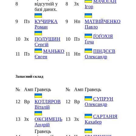
МАЧОГАН
8
відсутній у
8
Зх
Ігор
базі даних.
9
Пз
9
Нп
КУЧИРКА
МАТВІЙЧЕНКО
Роман
Павло
ҐОҐОХІЯ
10
Зх
10
Пз
ПОЛУШИН
Ґоча
Сергій
МАНЬКО
ПІНДЄЄВ
11
Пз
11
Нп
Євген
Олександр
Запасний склад
№
Амп
Гравець
№
Амп
Гравець
СУПРУН
12
Вр
12
Вр
КОТЛЯРОВ
Олександр
Віталій
САРТАНІЯ
13
Зх
13
Зх
ОКСИМЕЦЬ
Кахабер
Андрій
Гравець