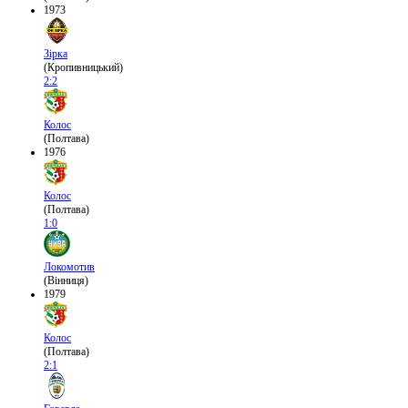
1973
Зірка
(Кропивницький)
2:2
Колос
(Полтава)
1976
Колос
(Полтава)
1:0
Локомотив
(Вінниця)
1979
Колос
(Полтава)
2:1