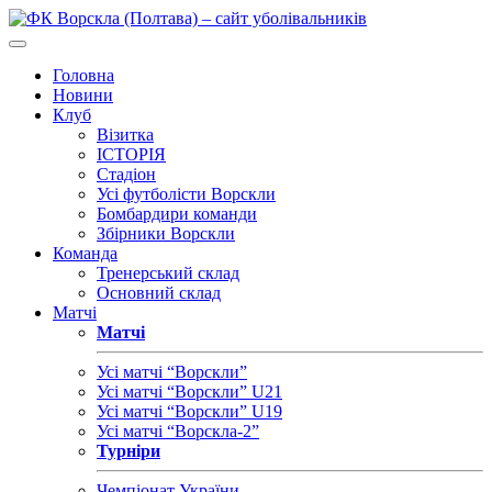
Головна
Новини
Клуб
Візитка
ІСТОРІЯ
Стадіон
Усі футболісти Ворскли
Бомбардири команди
Збірники Ворскли
Команда
Тренерський склад
Основний склад
Матчі
Матчі
Усі матчі “Ворскли”
Усі матчі “Ворскли” U21
Усі матчі “Ворскли” U19
Усі матчі “Ворскла-2”
Турніри
Чемпіонат України