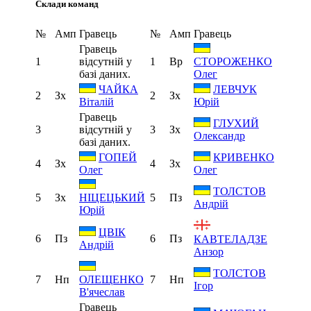
Склади команд
№
Амп
Гравець
№
Амп
Гравець
Гравець
1
відсутній у
1
Вр
СТОРОЖЕНКО
базі даних.
Олег
ЧАЙКА
ЛЕВЧУК
2
Зх
2
Зх
Віталій
Юрій
Гравець
ГЛУХИЙ
3
відсутній у
3
Зх
Олександр
базі даних.
ГОПЕЙ
КРИВЕНКО
4
Зх
4
Зх
Олег
Олег
ТОЛСТОВ
5
Зх
5
Пз
НІЦЕЦЬКИЙ
Андрій
Юрій
ЦВІК
6
Пз
6
Пз
КАВТЕЛАДЗЕ
Андрій
Анзор
ТОЛСТОВ
7
Нп
7
Нп
ОЛЕЩЕНКО
Ігор
В'ячеслав
Гравець