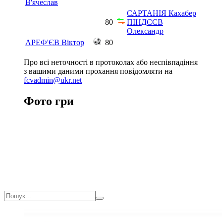
В'ячеслав
САРТАНІЯ Кахабер
80
ПІНДЄЄВ
Олександр
АРЕФ'ЄВ Віктор
80
Про всі неточності в протоколах або неспівпадіння
з вашими даними прохання повідомляти на
fcvadmin@ukr.net
Фото гри