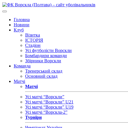
Головна
Новини
Клуб
Візитка
ІСТОРІЯ
Стадіон
Усі футболісти Ворскли
Бомбардири команди
Збірники Ворскли
Команда
Тренерський склад
Основний склад
Матчі
Матчі
Усі матчі “Ворскли”
Усі матчі “Ворскли” U21
Усі матчі “Ворскли” U19
Усі матчі “Ворскла-2”
Турніри
Чемпіонат України