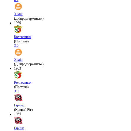
0:2
Хімік
(Дніпродзержинськ)
1960
Колгоспник
(Полтава)
3:0
Хімік
(Дніпродзержинськ)
1963
Колгоспник
(Полтава)
3:0
Гірник
(Кривий Ріг)
1965
Гірник