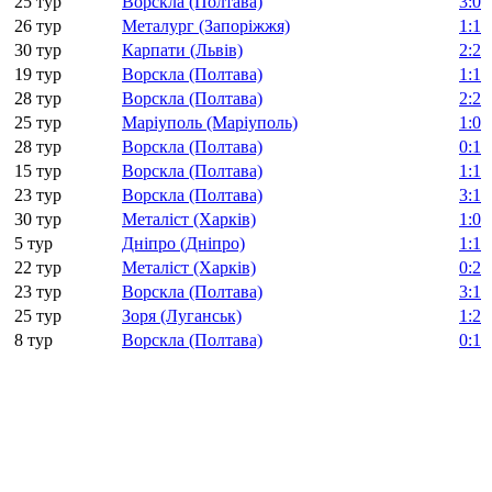
25 тур
Ворскла (Полтава)
3:0
26 тур
Металург (Запоріжжя)
1:1
30 тур
Карпати (Львів)
2:2
19 тур
Ворскла (Полтава)
1:1
28 тур
Ворскла (Полтава)
2:2
25 тур
Маріуполь (Маріуполь)
1:0
28 тур
Ворскла (Полтава)
0:1
15 тур
Ворскла (Полтава)
1:1
23 тур
Ворскла (Полтава)
3:1
30 тур
Металіст (Харків)
1:0
5 тур
Дніпро (Дніпро)
1:1
22 тур
Металіст (Харків)
0:2
23 тур
Ворскла (Полтава)
3:1
25 тур
Зоря (Луганськ)
1:2
8 тур
Ворскла (Полтава)
0:1