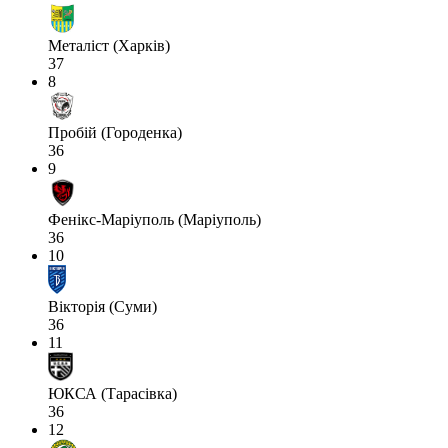
Металіст (Харків)
37
8
Пробій (Городенка)
36
9
Фенікс-Маріуполь (Маріуполь)
36
10
Вікторія (Суми)
36
11
ЮКСА (Тарасівка)
36
12