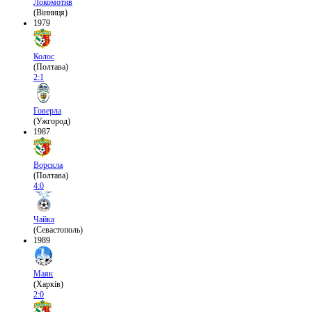
Локомотив
(Вінниця)
1979
Колос
(Полтава)
2:1
Говерла
(Ужгород)
1987
Ворскла
(Полтава)
4:0
Чайка
(Севастополь)
1989
Маяк
(Харків)
2:0