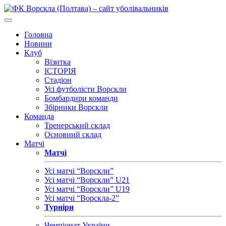
Головна
Новини
Клуб
Візитка
ІСТОРІЯ
Стадіон
Усі футболісти Ворскли
Бомбардири команди
Збірники Ворскли
Команда
Тренерський склад
Основний склад
Матчі
Матчі
Усі матчі “Ворскли”
Усі матчі “Ворскли” U21
Усі матчі “Ворскли” U19
Усі матчі “Ворскла-2”
Турніри
Чемпіонат України