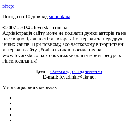
вітер:
Погода на 10 днів від
sinoptik.ua
©2007 - 2024 - fcvorskla.com.ua
Адміністрація сайту може не поділяти думки авторів та не
несе відповідальності за авторські матеріали та передрук з
інших сайтів. При повному, або частковому використанні
матеріалів сайту уболівальників, посилання на
www.fcvorskla.com.ua обов'язкове (для інтернет-ресурсів
гіперпосилання).
Ідея
–
Олександр Стадниченко
E-mail:
fcvadmin@ukr.net
Ми в соціальних мережах