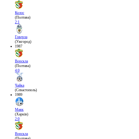
Колос
(Полтава)
2:1
Говерла
(Ужгород)
1987
Ворскла
(Полтава)
4:0
Чайка
(Севастополь)
1989
Маяк
(Харків)
2:0
Ворскла
(Полтава)