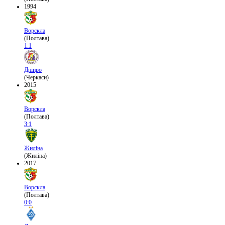
1994
Ворскла
(Полтава)
1:1
Дніпро
(Черкаси)
2015
Ворскла
(Полтава)
3:1
Жиліна
(Жиліна)
2017
Ворскла
(Полтава)
0:0