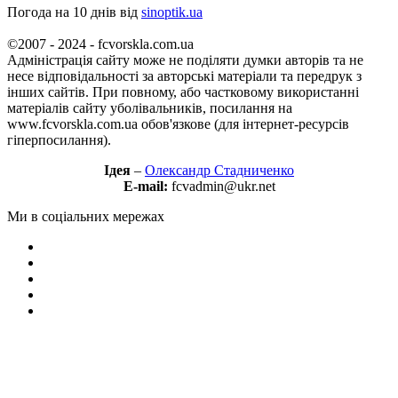
Погода на 10 днів від
sinoptik.ua
©2007 - 2024 - fcvorskla.com.ua
Адміністрація сайту може не поділяти думки авторів та не
несе відповідальності за авторські матеріали та передрук з
інших сайтів. При повному, або частковому використанні
матеріалів сайту уболівальників, посилання на
www.fcvorskla.com.ua обов'язкове (для інтернет-ресурсів
гіперпосилання).
Ідея
–
Олександр Стадниченко
E-mail:
fcvadmin@ukr.net
Ми в соціальних мережах