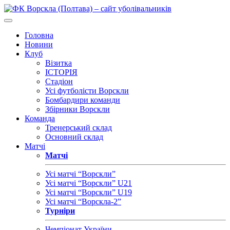
Головна
Новини
Клуб
Візитка
ІСТОРІЯ
Стадіон
Усі футболісти Ворскли
Бомбардири команди
Збірники Ворскли
Команда
Тренерський склад
Основний склад
Матчі
Матчі
Усі матчі “Ворскли”
Усі матчі “Ворскли” U21
Усі матчі “Ворскли” U19
Усі матчі “Ворскла-2”
Турніри
Чемпіонат України