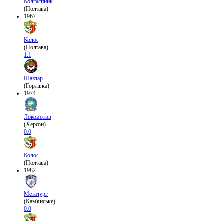
Колгоспник
(Полтава)
1967
Колос
(Полтава)
1:1
Шахтар
(Горлівка)
1974
Локомотив
(Херсон)
0:0
Колос
(Полтава)
1982
Металург
(Кам'янське)
0:0