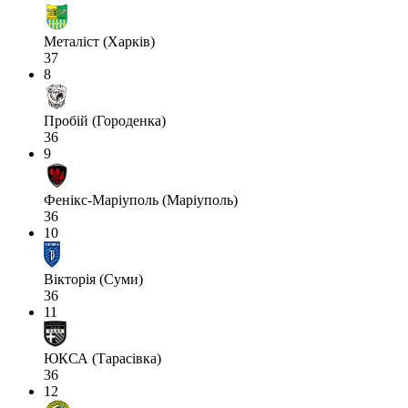
Металіст (Харків)
37
8
Пробій (Городенка)
36
9
Фенікс-Маріуполь (Маріуполь)
36
10
Вікторія (Суми)
36
11
ЮКСА (Тарасівка)
36
12