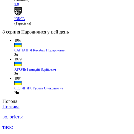
(Полтава)
3:0
ЮКСА
(Тарасівка)
8 серпня
Народилися у цей день
1967
САРТАНІЯ Кахабер Нодарійович
Зх
1979
ХРОЛЬ Геннадій Юрійович
Зх
1984
СОЛЯНИК Руслан Олексійович
Нп
Погода
Полтава
вологість:
тиск: