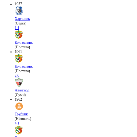
1957
Харчовик
(Одеса)
1:1
Колгоспник
(Полтава)
1961
Колгоспник
(Полтава)
2:0
Авангард
(Суми)
1962
Трубник
(Нікополь)
4:1