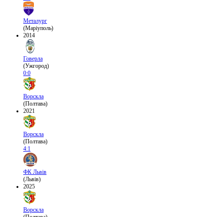
Металург
(Маріуполь)
2014
Говерла
(Ужгород)
0:0
Ворскла
(Полтава)
2021
Ворскла
(Полтава)
4:1
ФК Львів
(Львів)
2025
Ворскла