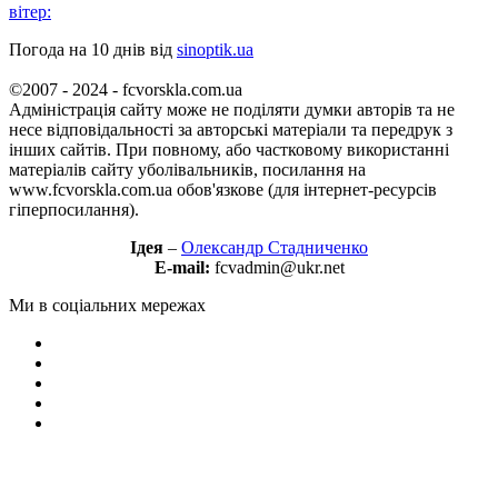
вітер:
Погода на 10 днів від
sinoptik.ua
©2007 - 2024 - fcvorskla.com.ua
Адміністрація сайту може не поділяти думки авторів та не
несе відповідальності за авторські матеріали та передрук з
інших сайтів. При повному, або частковому використанні
матеріалів сайту уболівальників, посилання на
www.fcvorskla.com.ua обов'язкове (для інтернет-ресурсів
гіперпосилання).
Ідея
–
Олександр Стадниченко
E-mail:
fcvadmin@ukr.net
Ми в соціальних мережах