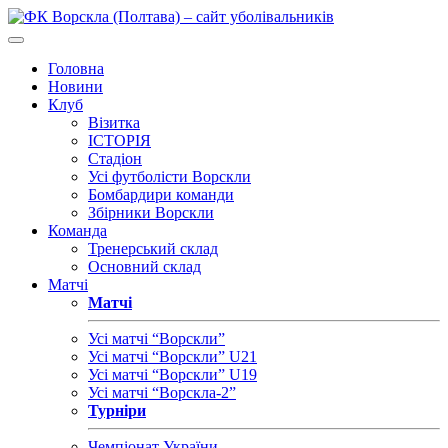
Головна
Новини
Клуб
Візитка
ІСТОРІЯ
Стадіон
Усі футболісти Ворскли
Бомбардири команди
Збірники Ворскли
Команда
Тренерський склад
Основний склад
Матчі
Матчі
Усі матчі “Ворскли”
Усі матчі “Ворскли” U21
Усі матчі “Ворскли” U19
Усі матчі “Ворскла-2”
Турніри
Чемпіонат України