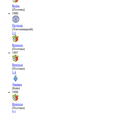
Колос
(Полтава)
1988
Поділля
(Хмельницький)
1:1
Ворскла
(Полтава)
1997
Ворскла
(Полтава)
1:4
Динамо
(Київ)
1998
Ворскла
(Полтава)
0:1