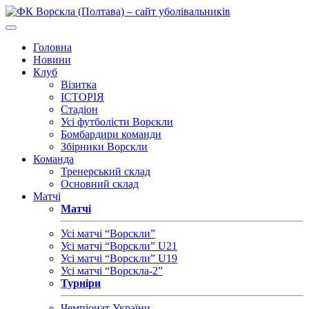
Головна
Новини
Клуб
Візитка
ІСТОРІЯ
Стадіон
Усі футболісти Ворскли
Бомбардири команди
Збірники Ворскли
Команда
Тренерський склад
Основний склад
Матчі
Матчі
Усі матчі “Ворскли”
Усі матчі “Ворскли” U21
Усі матчі “Ворскли” U19
Усі матчі “Ворскла-2”
Турніри
Чемпіонат України