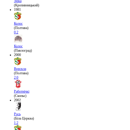
Зірка
(Кропивницький)
1981
Колос
(Полтава)
0:2
Колос
(Павлоград)
2000
Ворскла
(Полтава)
2:0
Работнічкі
(Скопьє)
2002
Рось
(Біла Церква)
1:2