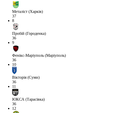
Металіст (Харків)
37
8
Пробій (Городенка)
36
9
Фенікс-Маріуполь (Маріуполь)
36
10
Вікторія (Суми)
36
11
ЮКСА (Тарасівка)
36
12