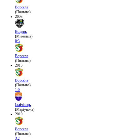
Ворскла
(Полтава)
2003
Водник
(Миколаїв)
0:3
Ворскла
(Полтава)
2013
Ворскла
(Полтава)
1:0
Іллічівець
(Маріуполь)
2019
Ворскла
(Полтава)
3:2