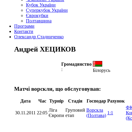
Кубок України
Суперкубок України
Єврокубки
Полтавщина
Програми
Контакти
Олександр Стадниченко
Андрей ХЕЦИКОВ
Громадянство
:
Білорусь
Матчі ворскли, що обслуговував:
Дата
Час
Турнір
Стадія
Господар
Рахунок
Ф
Ліга
Груповий
Ворскла
30.11.2011
22:05
1:1
Ко
Європи
етап
(Полтава)
(К