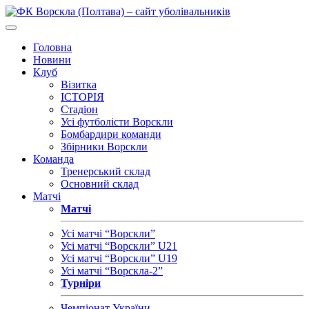
Головна
Новини
Клуб
Візитка
ІСТОРІЯ
Стадіон
Усі футболісти Ворскли
Бомбардири команди
Збірники Ворскли
Команда
Тренерський склад
Основний склад
Матчі
Матчі
Усі матчі “Ворскли”
Усі матчі “Ворскли” U21
Усі матчі “Ворскли” U19
Усі матчі “Ворскла-2”
Турніри
Чемпіонат України