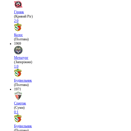
Гірник
(Кривий Ріг)
2:0
Колос
(Полтава)
1969
Металург
(Запоріжжя)
1:0
Будівельник
(Полтава)
1971
Спартак
(Суми)
0:1
Будівельник
(Полтава)