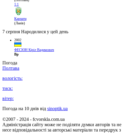
(Полтава)
1:1
Карпати
(Львів)
7 серпня
Народилися у цей день
2002
ФЕСЮН Кіріл Вадимович
Вр
Погода
Полтава
вологість:
тиск:
вітер:
Погода на 10 днів від
sinoptik.ua
©2007 - 2024 - fcvorskla.com.ua
Адміністрація сайту може не поділяти думки авторів та не
несе відповідальності за авторські матеріали та передрук з