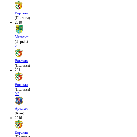
Ворскла
(Полтава)
2010
Металіст
(Харків)
2:3
Ворскла
(Полтава)
2011
Ворскла
(Полтава)
0:2
Арсенал
(Київ)
2016
Ворскла