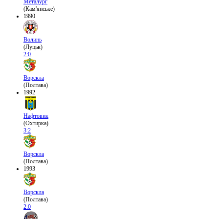
Металург
(Кам'янське)
1990
Волинь
(Луцьк)
2:0
Ворскла
(Полтава)
1992
Нафтовик
(Охтирка)
3:2
Ворскла
(Полтава)
1993
Ворскла
(Полтава)
2:0