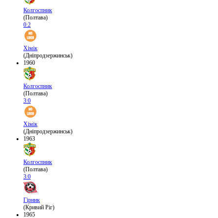
Колгоспник
(Полтава)
0:2
Хімік
(Дніпродзержинськ)
1960
Колгоспник
(Полтава)
3:0
Хімік
(Дніпродзержинськ)
1963
Колгоспник
(Полтава)
3:0
Гірник
(Кривий Ріг)
1965