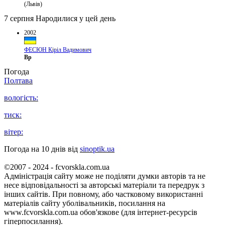
(Львів)
7 серпня
Народилися у цей день
2002
ФЕСЮН Кіріл Вадимович
Вр
Погода
Полтава
вологість:
тиск:
вітер:
Погода на 10 днів від
sinoptik.ua
©2007 - 2024 - fcvorskla.com.ua
Адміністрація сайту може не поділяти думки авторів та не
несе відповідальності за авторські матеріали та передрук з
інших сайтів. При повному, або частковому використанні
матеріалів сайту уболівальників, посилання на
www.fcvorskla.com.ua обов'язкове (для інтернет-ресурсів
гіперпосилання).