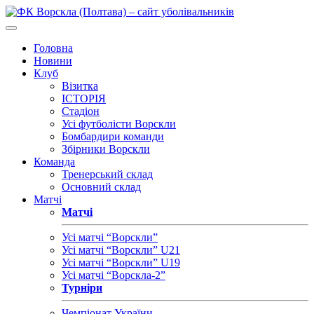
Головна
Новини
Клуб
Візитка
ІСТОРІЯ
Стадіон
Усі футболісти Ворскли
Бомбардири команди
Збірники Ворскли
Команда
Тренерський склад
Основний склад
Матчі
Матчі
Усі матчі “Ворскли”
Усі матчі “Ворскли” U21
Усі матчі “Ворскли” U19
Усі матчі “Ворскла-2”
Турніри
Чемпіонат України