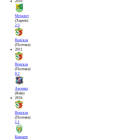
2010
Металіст
(Харків)
2:3
Ворскла
(Полтава)
2011
Ворскла
(Полтава)
0:2
Арсенал
(Київ)
2016
Ворскла
(Полтава)
1:1
Карпати