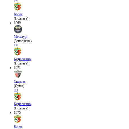
2:0
Колос
(Полтава)
1969
Металург
(Запоріжжя)
1:0
Будівельник
(Полтава)
1971
Спартак
(Суми)
0:1
Будівельник
(Полтава)
1975
Колос