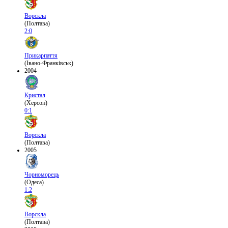
Ворскла
(Полтава)
2:0
Прикарпаття
(Івано-Франківськ)
2004
Кристал
(Херсон)
0:1
Ворскла
(Полтава)
2005
Чорноморець
(Одеса)
1:2
Ворскла
(Полтава)