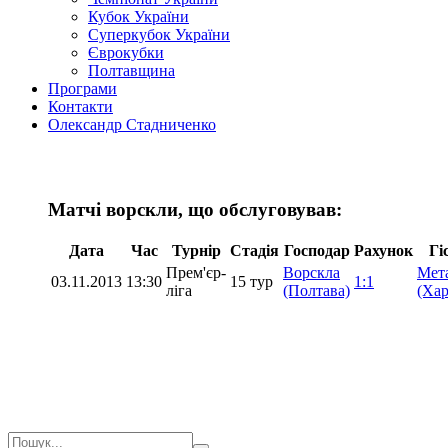
Кубок України
Суперкубок України
Єврокубки
Полтавщина
Програми
Контакти
Олександр Стадниченко
Матчі ворскли, що обслуговував:
Дата
Час
Турнір
Стадія
Господар
Рахунок
Гі
Прем'єр-
Ворскла
Мета
03.11.2013
13:30
15 тур
1:1
ліга
(Полтава)
(Хар