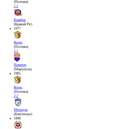
(Полтава)
1:1
Кривбас
(Кривий Ріг)
1977
Колос
(Полтава)
2:1
Новатор
(Маріуполь)
1981
Колос
(Полтава)
2:2
Металург
(Кам'янське)
1990