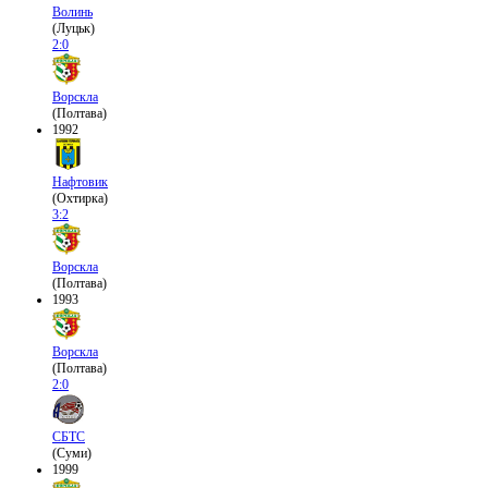
Волинь
(Луцьк)
2:0
Ворскла
(Полтава)
1992
Нафтовик
(Охтирка)
3:2
Ворскла
(Полтава)
1993
Ворскла
(Полтава)
2:0
СБТС
(Суми)
1999