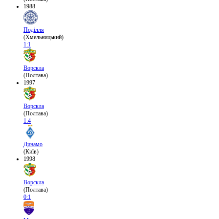
1988
Поділля
(Хмельницький)
1:1
Ворскла
(Полтава)
1997
Ворскла
(Полтава)
1:4
Динамо
(Київ)
1998
Ворскла
(Полтава)
0:1