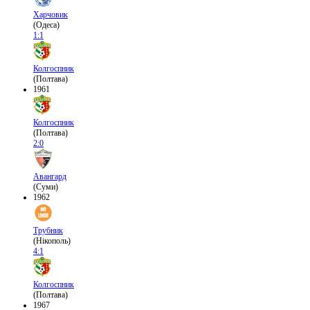
Харчовик
(Одеса)
1:1
Колгоспник
(Полтава)
1961
Колгоспник
(Полтава)
2:0
Авангард
(Суми)
1962
Трубник
(Нікополь)
4:1
Колгоспник
(Полтава)
1967