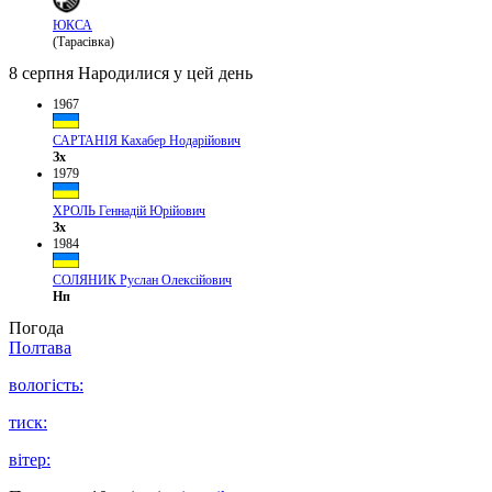
ЮКСА
(Тарасівка)
8 серпня
Народилися у цей день
1967
САРТАНІЯ Кахабер Нодарійович
Зх
1979
ХРОЛЬ Геннадій Юрійович
Зх
1984
СОЛЯНИК Руслан Олексійович
Нп
Погода
Полтава
вологість:
тиск:
вітер: