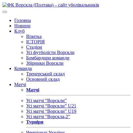
Головна
Новини
Клуб
Візитка
ІСТОРІЯ
Стадіон
Усі футболісти Ворскли
Бомбардири команди
Збірники Ворскли
Команда
Тренерський склад
Основний склад
Матчі
Матчі
Усі матчі “Ворскли”
Усі матчі “Ворскли” U21
Усі матчі “Ворскли” U19
Усі матчі “Ворскла-2”
Турніри
Чемпіонат України