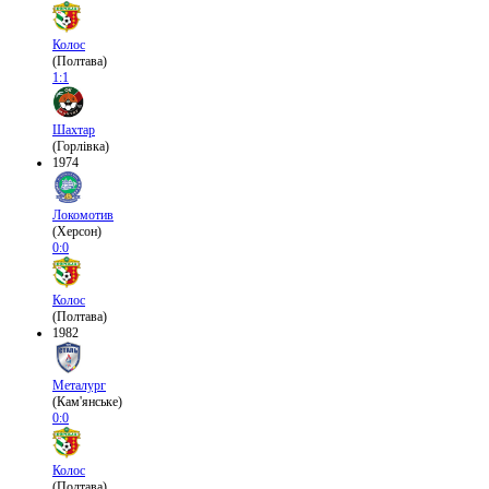
Колос
(Полтава)
1:1
Шахтар
(Горлівка)
1974
Локомотив
(Херсон)
0:0
Колос
(Полтава)
1982
Металург
(Кам'янське)
0:0
Колос
(Полтава)