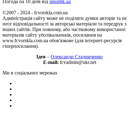
Погода на 10 днів від
sinoptik.ua
©2007 - 2024 - fcvorskla.com.ua
Адміністрація сайту може не поділяти думки авторів та не
несе відповідальності за авторські матеріали та передрук з
інших сайтів. При повному, або частковому використанні
матеріалів сайту уболівальників, посилання на
www.fcvorskla.com.ua обов'язкове (для інтернет-ресурсів
гіперпосилання).
Ідея
–
Олександр Стадниченко
E-mail:
fcvadmin@ukr.net
Ми в соціальних мережах