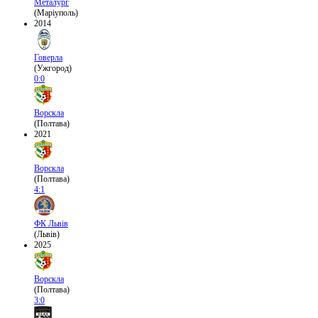
Металург
(Маріуполь)
2014
Говерла
(Ужгород)
0:0
Ворскла
(Полтава)
2021
Ворскла
(Полтава)
4:1
ФК Львів
(Львів)
2025
Ворскла
(Полтава)
3:0