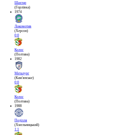
Шахтар
(Горлівка)
1974
Локомотив
(Херсон)
0:0
Колос
(Полтава)
1982
Металург
(Кам'янське)
0:0
Колос
(Полтава)
1988
Поділля
(Хмельницький)
1:1