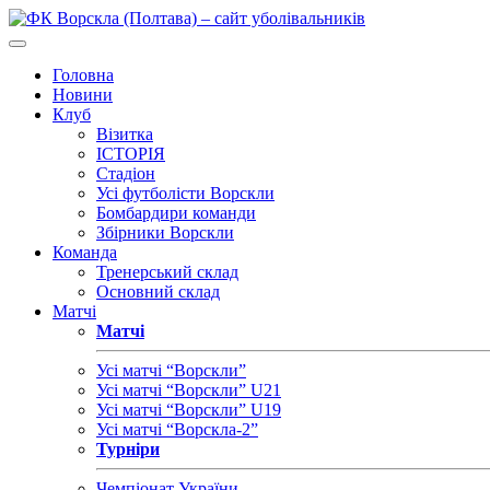
Головна
Новини
Клуб
Візитка
ІСТОРІЯ
Стадіон
Усі футболісти Ворскли
Бомбардири команди
Збірники Ворскли
Команда
Тренерський склад
Основний склад
Матчі
Матчі
Усі матчі “Ворскли”
Усі матчі “Ворскли” U21
Усі матчі “Ворскли” U19
Усі матчі “Ворскла-2”
Турніри
Чемпіонат України