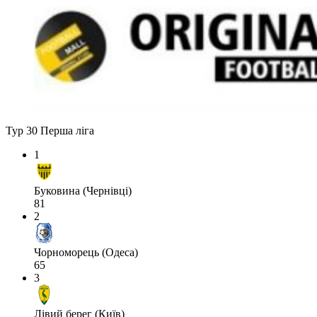
Тур 30
Перша ліга
1
Буковина (Чернівці)
81
2
Чорноморець (Одеса)
65
3
Лівий берег (Київ)