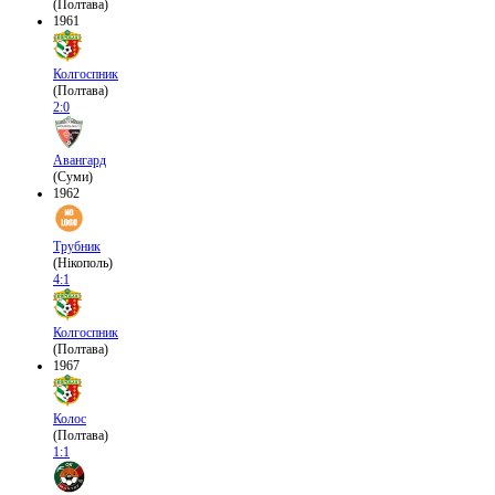
(Полтава)
1961
Колгоспник
(Полтава)
2:0
Авангард
(Суми)
1962
Трубник
(Нікополь)
4:1
Колгоспник
(Полтава)
1967
Колос
(Полтава)
1:1