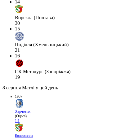
14
Ворскла (Полтава)
30
15
Поділля (Хмельницький)
21
16
СК Металург (Запоріжжя)
19
8 серпня
Матчі у цей день
1957
Харчовик
(Одеса)
1:1
Колгоспник