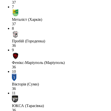
37
7
Металіст (Харків)
37
8
Пробій (Городенка)
36
9
Фенікс-Маріуполь (Маріуполь)
36
10
Вікторія (Суми)
36
11
ЮКСА (Тарасівка)
36