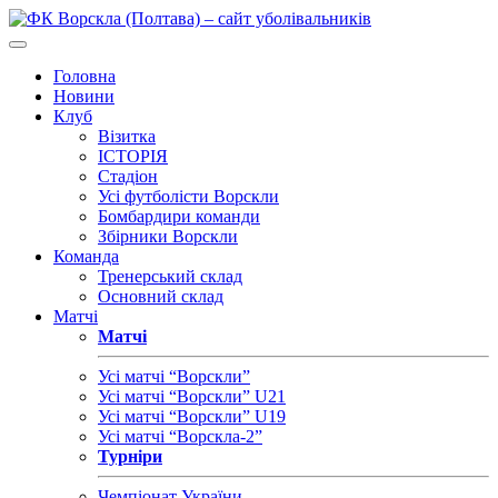
Головна
Новини
Клуб
Візитка
ІСТОРІЯ
Стадіон
Усі футболісти Ворскли
Бомбардири команди
Збірники Ворскли
Команда
Тренерський склад
Основний склад
Матчі
Матчі
Усі матчі “Ворскли”
Усі матчі “Ворскли” U21
Усі матчі “Ворскли” U19
Усі матчі “Ворскла-2”
Турніри
Чемпіонат України