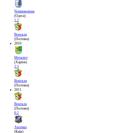
Чорноморець
(Одеса)
1:2
Ворскла
(Полтава)
2010
Металіст
(Харків)
2:3
Ворскла
(Полтава)
2011
Ворскла
(Полтава)
0:2
Арсенал
(Київ)