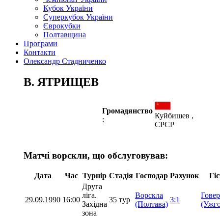
Кубок України
Суперкубок України
Єврокубки
Полтавщина
Програми
Контакти
Олександр Стадниченко
В. ЯТРИЩЕВ
Громадянство
Куйбишев ,
:
СРСР
Матчі ворскли, що обслуговував:
Дата
Час
Турнір
Стадія
Господар
Рахунок
Гіс
Друга
ліга.
Ворскла
Говер
29.09.1990
16:00
35 тур
3:1
Західна
(Полтава)
(Ужго
зона