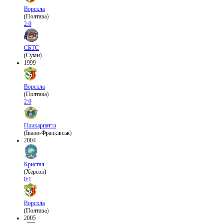
Ворскла
(Полтава)
2:0
СБТС
(Суми)
1999
Ворскла
(Полтава)
2:0
Прикарпаття
(Івано-Франківськ)
2004
Кристал
(Херсон)
0:1
Ворскла
(Полтава)
2005