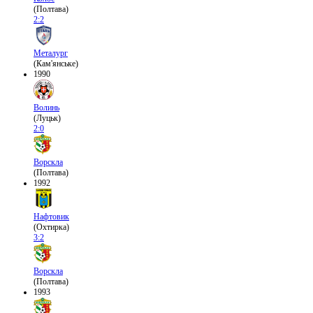
(Полтава)
2:2
Металург
(Кам'янське)
1990
Волинь
(Луцьк)
2:0
Ворскла
(Полтава)
1992
Нафтовик
(Охтирка)
3:2
Ворскла
(Полтава)
1993