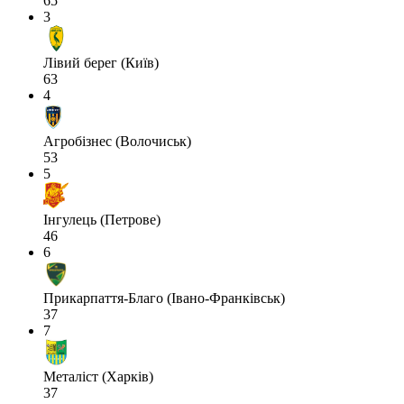
65
3
Лівий берег (Київ)
63
4
Агробізнес (Волочиськ)
53
5
Інгулець (Петрове)
46
6
Прикарпаття-Благо (Івано-Франківськ)
37
7
Металіст (Харків)
37