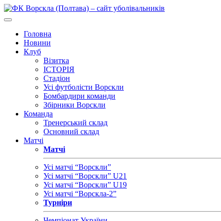
Головна
Новини
Клуб
Візитка
ІСТОРІЯ
Стадіон
Усі футболісти Ворскли
Бомбардири команди
Збірники Ворскли
Команда
Тренерський склад
Основний склад
Матчі
Матчі
Усі матчі “Ворскли”
Усі матчі “Ворскли” U21
Усі матчі “Ворскли” U19
Усі матчі “Ворскла-2”
Турніри
Чемпіонат України