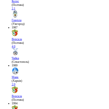
Колос
(Полтава)
2:1
Говерла
(Ужгород)
1987
Ворскла
(Полтава)
4:0
Чайка
(Севастополь)
1989
Маяк
(Харків)
2:0
Ворскла
(Полтава)
1994