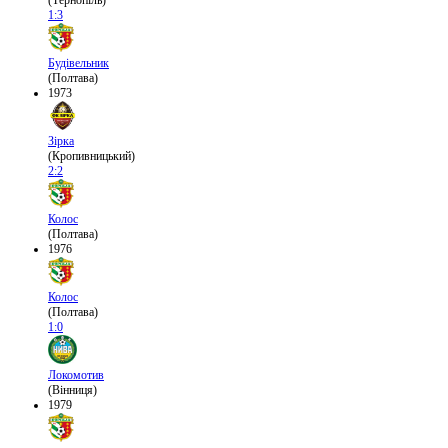
(Тернопіль)
1:3
Будівельник
(Полтава)
1973
Зірка
(Кропивницький)
2:2
Колос
(Полтава)
1976
Колос
(Полтава)
1:0
Локомотив
(Вінниця)
1979