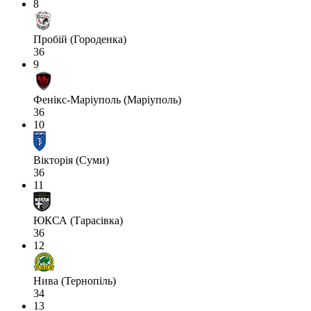
8
Пробій (Городенка)
36
9
Фенікс-Маріуполь (Маріуполь)
36
10
Вікторія (Суми)
36
11
ЮКСА (Тарасівка)
36
12
Нива (Тернопіль)
34
13