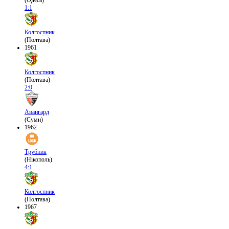
(Одеса)
1:1
Колгоспник
(Полтава)
1961
Колгоспник
(Полтава)
2:0
Авангард
(Суми)
1962
Трубник
(Нікополь)
4:1
Колгоспник
(Полтава)
1967