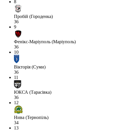
8
Пробій (Городенка)
36
9
Фенікс-Маріуполь (Маріуполь)
36
10
Вікторія (Суми)
36
11
ЮКСА (Тарасівка)
36
12
Нива (Тернопіль)
34
13