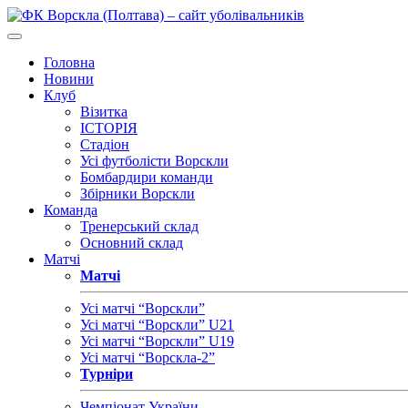
Головна
Новини
Клуб
Візитка
ІСТОРІЯ
Стадіон
Усі футболісти Ворскли
Бомбардири команди
Збірники Ворскли
Команда
Тренерський склад
Основний склад
Матчі
Матчі
Усі матчі “Ворскли”
Усі матчі “Ворскли” U21
Усі матчі “Ворскли” U19
Усі матчі “Ворскла-2”
Турніри
Чемпіонат України