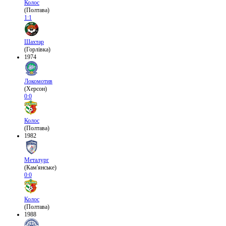
Колос
(Полтава)
1:1
Шахтар
(Горлівка)
1974
Локомотив
(Херсон)
0:0
Колос
(Полтава)
1982
Металург
(Кам'янське)
0:0
Колос
(Полтава)
1988