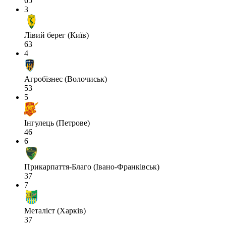
65
3
Лівий берег (Київ)
63
4
Агробізнес (Волочиськ)
53
5
Інгулець (Петрове)
46
6
Прикарпаття-Благо (Івано-Франківськ)
37
7
Металіст (Харків)
37