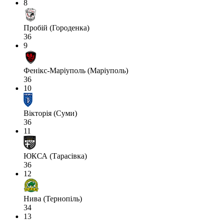
8
Пробій (Городенка)
36
9
Фенікс-Маріуполь (Маріуполь)
36
10
Вікторія (Суми)
36
11
ЮКСА (Тарасівка)
36
12
Нива (Тернопіль)
34
13