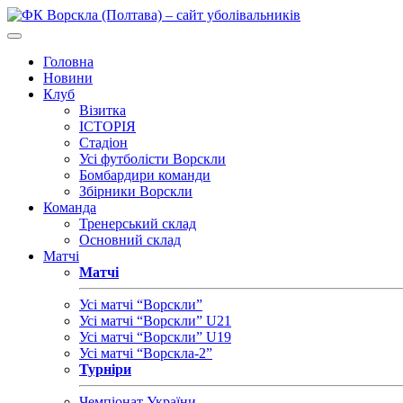
Головна
Новини
Клуб
Візитка
ІСТОРІЯ
Стадіон
Усі футболісти Ворскли
Бомбардири команди
Збірники Ворскли
Команда
Тренерський склад
Основний склад
Матчі
Матчі
Усі матчі “Ворскли”
Усі матчі “Ворскли” U21
Усі матчі “Ворскли” U19
Усі матчі “Ворскла-2”
Турніри
Чемпіонат України