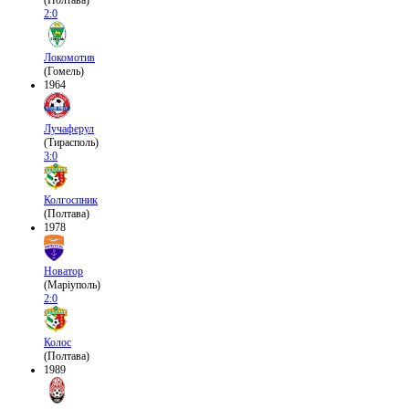
(Полтава)
2:0
Локомотив
(Гомель)
1964
Лучаферул
(Тирасполь)
3:0
Колгоспник
(Полтава)
1978
Новатор
(Маріуполь)
2:0
Колос
(Полтава)
1989