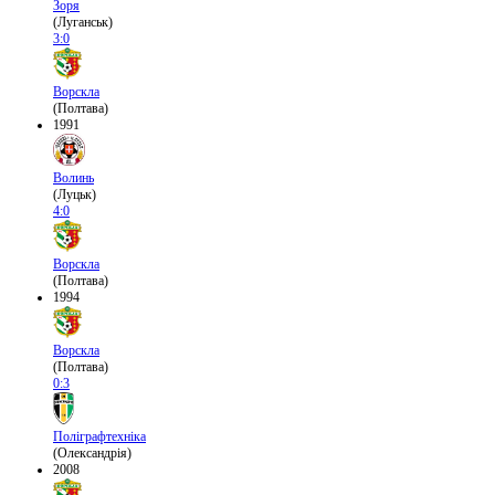
Зоря
(Луганськ)
3:0
Ворскла
(Полтава)
1991
Волинь
(Луцьк)
4:0
Ворскла
(Полтава)
1994
Ворскла
(Полтава)
0:3
Поліграфтехніка
(Олександрія)
2008