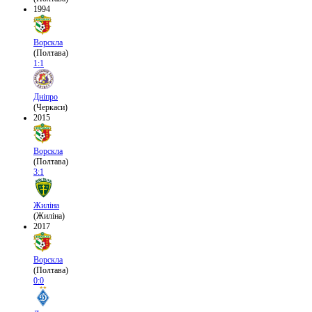
1994
Ворскла
(Полтава)
1:1
Дніпро
(Черкаси)
2015
Ворскла
(Полтава)
3:1
Жиліна
(Жиліна)
2017
Ворскла
(Полтава)
0:0