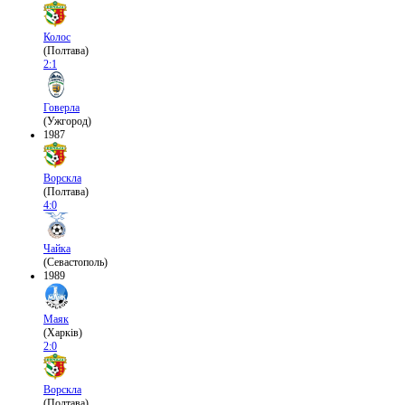
Колос
(Полтава)
2:1
Говерла
(Ужгород)
1987
Ворскла
(Полтава)
4:0
Чайка
(Севастополь)
1989
Маяк
(Харків)
2:0
Ворскла
(Полтава)