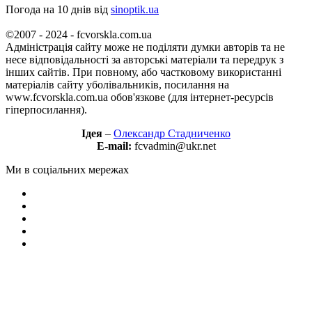
Погода на 10 днів від
sinoptik.ua
©2007 - 2024 - fcvorskla.com.ua
Адміністрація сайту може не поділяти думки авторів та не
несе відповідальності за авторські матеріали та передрук з
інших сайтів. При повному, або частковому використанні
матеріалів сайту уболівальників, посилання на
www.fcvorskla.com.ua обов'язкове (для інтернет-ресурсів
гіперпосилання).
Ідея
–
Олександр Стадниченко
E-mail:
fcvadmin@ukr.net
Ми в соціальних мережах