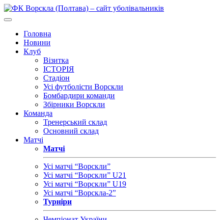
Головна
Новини
Клуб
Візитка
ІСТОРІЯ
Стадіон
Усі футболісти Ворскли
Бомбардири команди
Збірники Ворскли
Команда
Тренерський склад
Основний склад
Матчі
Матчі
Усі матчі “Ворскли”
Усі матчі “Ворскли” U21
Усі матчі “Ворскли” U19
Усі матчі “Ворскла-2”
Турніри
Чемпіонат України