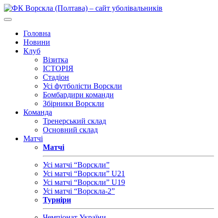
Головна
Новини
Клуб
Візитка
ІСТОРІЯ
Стадіон
Усі футболісти Ворскли
Бомбардири команди
Збірники Ворскли
Команда
Тренерський склад
Основний склад
Матчі
Матчі
Усі матчі “Ворскли”
Усі матчі “Ворскли” U21
Усі матчі “Ворскли” U19
Усі матчі “Ворскла-2”
Турніри
Чемпіонат України