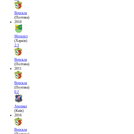
Ворскла
(Полтава)
2010
Металіст
(Харків)
2:3
Ворскла
(Полтава)
2011
Ворскла
(Полтава)
0:2
Арсенал
(Київ)
2016
Ворскла