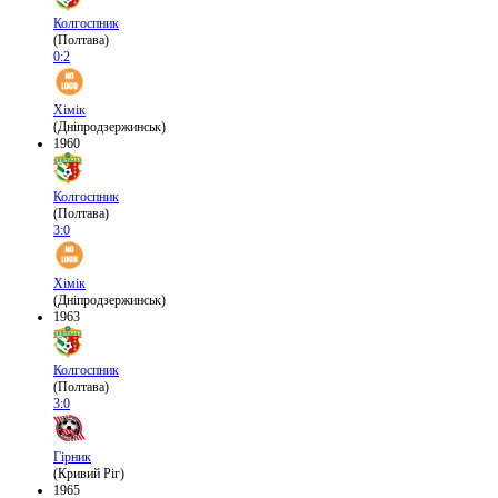
Колгоспник
(Полтава)
0:2
Хімік
(Дніпродзержинськ)
1960
Колгоспник
(Полтава)
3:0
Хімік
(Дніпродзержинськ)
1963
Колгоспник
(Полтава)
3:0
Гірник
(Кривий Ріг)
1965