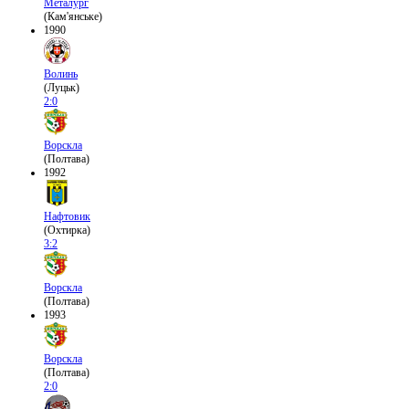
Металург
(Кам'янське)
1990
Волинь
(Луцьк)
2:0
Ворскла
(Полтава)
1992
Нафтовик
(Охтирка)
3:2
Ворскла
(Полтава)
1993
Ворскла
(Полтава)
2:0