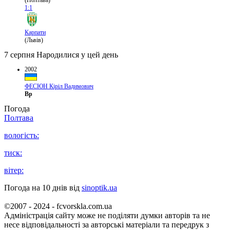
(Полтава)
1:1
Карпати
(Львів)
7 серпня
Народилися у цей день
2002
ФЕСЮН Кіріл Вадимович
Вр
Погода
Полтава
вологість:
тиск:
вітер:
Погода на 10 днів від
sinoptik.ua
©2007 - 2024 - fcvorskla.com.ua
Адміністрація сайту може не поділяти думки авторів та не
несе відповідальності за авторські матеріали та передрук з