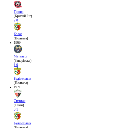
Гірник
(Кривий Ріг)
2:0
Колос
(Полтава)
1969
Металург
(Запоріжжя)
1:0
Будівельник
(Полтава)
1971
Спартак
(Суми)
0:1
Будівельник
(Полтава)