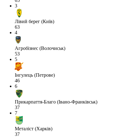
65
3
Лівий берег (Київ)
63
4
Агробізнес (Волочиськ)
53
5
Інгулець (Петрове)
46
6
Прикарпаття-Благо (Івано-Франківськ)
37
7
Металіст (Харків)
37