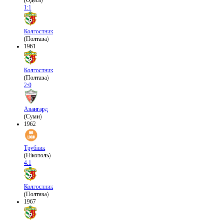
(Одеса)
1:1
Колгоспник
(Полтава)
1961
Колгоспник
(Полтава)
2:0
Авангард
(Суми)
1962
Трубник
(Нікополь)
4:1
Колгоспник
(Полтава)
1967