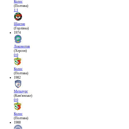
Колос
(Полтава)
1:1
Шахтар
(Горлівка)
1974
Локомотив
(Херсон)
0:0
Колос
(Полтава)
1982
Металург
(Кам'янське)
0:0
Колос
(Полтава)
1988