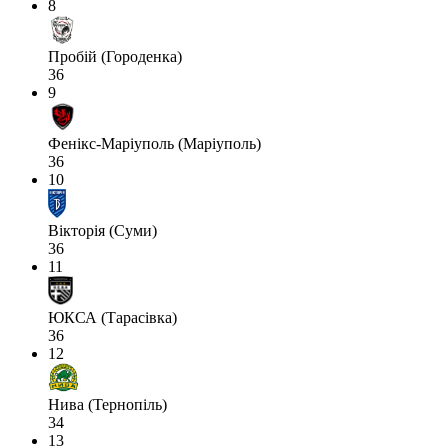
8
Пробій (Городенка)
36
9
Фенікс-Маріуполь (Маріуполь)
36
10
Вікторія (Суми)
36
11
ЮКСА (Тарасівка)
36
12
Нива (Тернопіль)
34
13