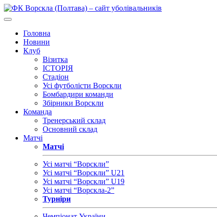
Головна
Новини
Клуб
Візитка
ІСТОРІЯ
Стадіон
Усі футболісти Ворскли
Бомбардири команди
Збірники Ворскли
Команда
Тренерський склад
Основний склад
Матчі
Матчі
Усі матчі “Ворскли”
Усі матчі “Ворскли” U21
Усі матчі “Ворскли” U19
Усі матчі “Ворскла-2”
Турніри
Чемпіонат України