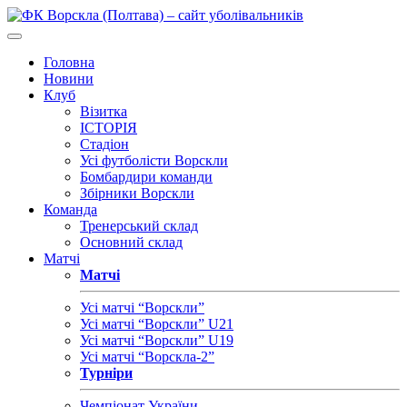
Головна
Новини
Клуб
Візитка
ІСТОРІЯ
Стадіон
Усі футболісти Ворскли
Бомбардири команди
Збірники Ворскли
Команда
Тренерський склад
Основний склад
Матчі
Матчі
Усі матчі “Ворскли”
Усі матчі “Ворскли” U21
Усі матчі “Ворскли” U19
Усі матчі “Ворскла-2”
Турніри
Чемпіонат України