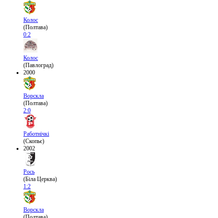
Колос
(Полтава)
0:2
Колос
(Павлоград)
2000
Ворскла
(Полтава)
2:0
Работнічкі
(Скопьє)
2002
Рось
(Біла Церква)
1:2
Ворскла
(Полтава)