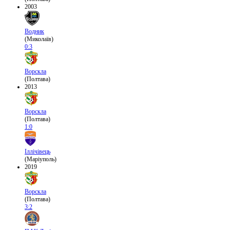
2003
Водник
(Миколаїв)
0:3
Ворскла
(Полтава)
2013
Ворскла
(Полтава)
1:0
Іллічівець
(Маріуполь)
2019
Ворскла
(Полтава)
3:2