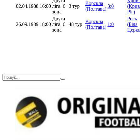
Друга
Крив
Ворскла
02.04.1988
16:00
ліга. 6
3 тур
3:0
(Кри
(Полтава)
зона
Ріг)
Друга
Рось
Ворскла
26.09.1989
18:00
ліга. 6
48 тур
1:0
(Біла
(Полтава)
зона
Церкв