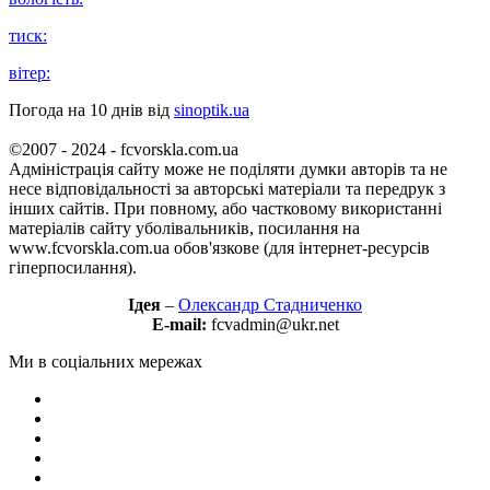
тиск:
вітер:
Погода на 10 днів від
sinoptik.ua
©2007 - 2024 - fcvorskla.com.ua
Адміністрація сайту може не поділяти думки авторів та не
несе відповідальності за авторські матеріали та передрук з
інших сайтів. При повному, або частковому використанні
матеріалів сайту уболівальників, посилання на
www.fcvorskla.com.ua обов'язкове (для інтернет-ресурсів
гіперпосилання).
Ідея
–
Олександр Стадниченко
E-mail:
fcvadmin@ukr.net
Ми в соціальних мережах