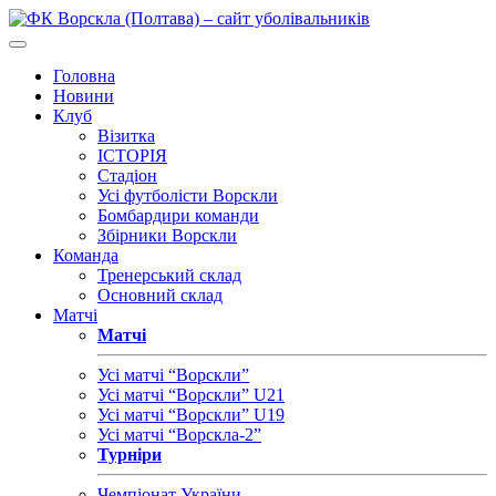
Головна
Новини
Клуб
Візитка
ІСТОРІЯ
Стадіон
Усі футболісти Ворскли
Бомбардири команди
Збірники Ворскли
Команда
Тренерський склад
Основний склад
Матчі
Матчі
Усі матчі “Ворскли”
Усі матчі “Ворскли” U21
Усі матчі “Ворскли” U19
Усі матчі “Ворскла-2”
Турніри
Чемпіонат України