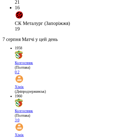
21
16
СК Металург (Запоріжжя)
19
7 серпня
Матчі у цей день
1958
Колгоспник
(Полтава)
0:2
Хімік
(Дніпродзержинськ)
1960
Колгоспник
(Полтава)
3:0
Хімік