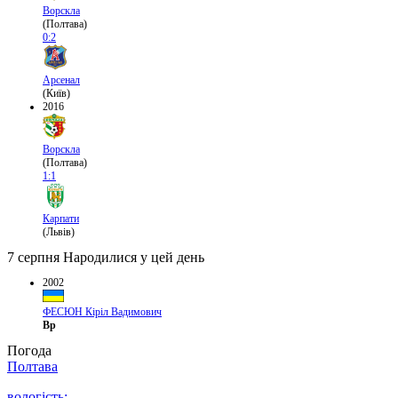
Ворскла
(Полтава)
0:2
Арсенал
(Київ)
2016
Ворскла
(Полтава)
1:1
Карпати
(Львів)
7 серпня
Народилися у цей день
2002
ФЕСЮН Кіріл Вадимович
Вр
Погода
Полтава
вологість: