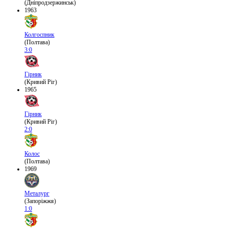
(Дніпродзержинськ)
1963
Колгоспник
(Полтава)
3:0
Гірник
(Кривий Ріг)
1965
Гірник
(Кривий Ріг)
2:0
Колос
(Полтава)
1969
Металург
(Запоріжжя)
1:0