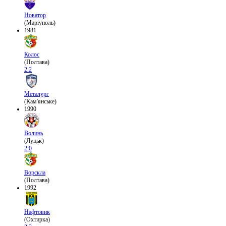
Новатор
(Маріуполь)
1981
Колос
(Полтава)
2:2
Металург
(Кам'янське)
1990
Волинь
(Луцьк)
2:0
Ворскла
(Полтава)
1992
Нафтовик
(Охтирка)